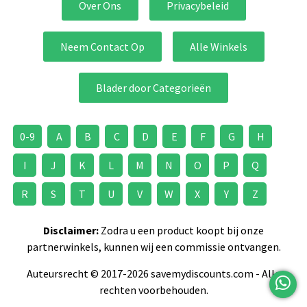
Over Ons
Privacybeleid
Neem Contact Op
Alle Winkels
Blader door Categorieën
0-9
A
B
C
D
E
F
G
H
I
J
K
L
M
N
O
P
Q
R
S
T
U
V
W
X
Y
Z
Disclaimer:
Zodra u een product koopt bij onze
partnerwinkels, kunnen wij een commissie ontvangen.
Auteursrecht © 2017-2026 savemydiscounts.com - Alle
rechten voorbehouden.