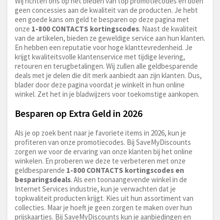
Wij richten ons op het bieden van top promotiecodes en doen
geen concessies aan de kwaliteit van de producten. Je hebt
een goede kans om geld te besparen op deze pagina met
onze
1-800 CONTACTS kortingscodes
. Naast de kwaliteit
van de artikelen, bieden ze geweldige service aan hun klanten.
En hebben een reputatie voor hoge klanttevredenheid. Je
krijgt kwaliteitsvolle klantenservice met tijdige levering,
retouren en terugbetalingen. Wij zullen alle geldbesparende
deals met je delen die dit merk aanbiedt aan zijn klanten. Dus,
blader door deze pagina voordat je winkelt in hun online
winkel. Zet het in je bladwijzers voor toekomstige aankopen.
Besparen op Extra Geld in 2026
Als je op zoek bent naar je favoriete items in 2026, kun je
profiteren van onze promotiecodes. Bij SaveMyDiscounts
zorgen we voor de ervaring van onze klanten bij het online
winkelen. En proberen we deze te verbeteren met onze
geldbesparende
1-800 CONTACTS kortingscodes en
besparingsdeals
. Als een toonaangevende winkel in de
Internet Services industrie, kun je verwachten dat je
topkwaliteit producten krijgt. Kies uit hun assortiment van
collecties. Maar je hoeft je geen zorgen te maken over hun
prijskaartjes. Bij SaveMyDiscounts kun je aanbiedingen en