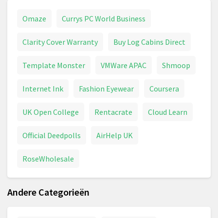
Omaze
Currys PC World Business
Clarity Cover Warranty
Buy Log Cabins Direct
Template Monster
VMWare APAC
Shmoop
Internet Ink
Fashion Eyewear
Coursera
UK Open College
Rentacrate
Cloud Learn
Official Deedpolls
AirHelp UK
RoseWholesale
Andere Categorieën