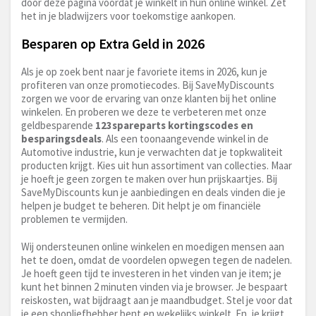
door deze pagina voordat je winkelt in hun online winkel. Zet
het in je bladwijzers voor toekomstige aankopen.
Besparen op Extra Geld in 2026
Als je op zoek bent naar je favoriete items in 2026, kun je
profiteren van onze promotiecodes. Bij SaveMyDiscounts
zorgen we voor de ervaring van onze klanten bij het online
winkelen. En proberen we deze te verbeteren met onze
geldbesparende
123spareparts kortingscodes en
besparingsdeals
. Als een toonaangevende winkel in de
Automotive industrie, kun je verwachten dat je topkwaliteit
producten krijgt. Kies uit hun assortiment van collecties. Maar
je hoeft je geen zorgen te maken over hun prijskaartjes. Bij
SaveMyDiscounts kun je aanbiedingen en deals vinden die je
helpen je budget te beheren. Dit helpt je om financiële
problemen te vermijden.
Wij ondersteunen online winkelen en moedigen mensen aan
het te doen, omdat de voordelen opwegen tegen de nadelen.
Je hoeft geen tijd te investeren in het vinden van je item; je
kunt het binnen 2 minuten vinden via je browser. Je bespaart
reiskosten, wat bijdraagt aan je maandbudget. Stel je voor dat
je een shopliefhebber bent en wekelijks winkelt. En, je krijgt