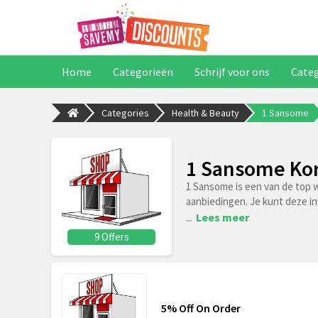
Home
Categorieën
Schrijf voor ons
Cate
Categories
Health & Beauty
1 Sansome
1 Sansome Kor
1 Sansome is een van de top 
aanbiedingen. Je kunt deze in
...
Lees meer
9 Offers
5% Off On Order