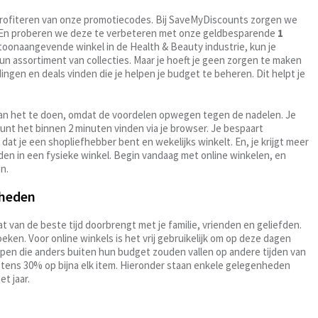
je profiteren van onze promotiecodes. Bij SaveMyDiscounts zorgen we
en. En proberen we deze te verbeteren met onze geldbesparende
1
 toonaangevende winkel in de Health & Beauty industrie, kun je
hun assortiment van collecties. Maar je hoeft je geen zorgen te maken
ingen en deals vinden die je helpen je budget te beheren. Dit helpt je
an het te doen, omdat de voordelen opwegen tegen de nadelen. Je
 kunt het binnen 2 minuten vinden via je browser. Je bespaart
 dat je een shopliefhebber bent en wekelijks winkelt. En, je krijgt meer
nden in een fysieke winkel. Begin vandaag met online winkelen, en
n.
nheden
 van de beste tijd doorbrengt met je familie, vrienden en geliefden.
oeken. Voor online winkels is het vrij gebruikelijk om op deze dagen
kopen die anders buiten hun budget zouden vallen op andere tijden van
stens 30% op bijna elk item. Hieronder staan enkele gelegenheden
t jaar.