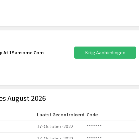
nup At 1Sansome.Com
Krijg Aanbiedingen
es August 2026
Laatst Gecontroleerd
Code
17-October-2022
*******
17-October-2022
*******