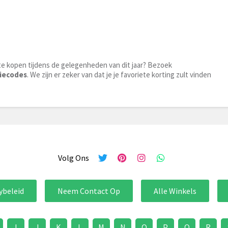
te kopen tijdens de gelegenheden van dit jaar? Bezoek
iecodes
. We zijn er zeker van dat je je favoriete korting zult vinden
Volg Ons
ybeleid
Neem Contact Op
Alle Winkels
I
J
K
L
M
N
O
P
Q
R