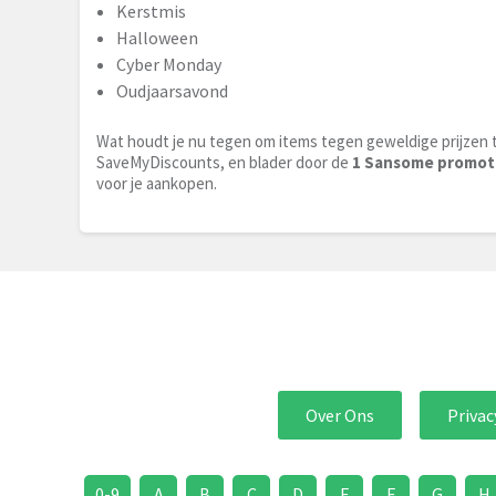
Kerstmis
Halloween
Cyber Monday
Oudjaarsavond
Wat houdt je nu tegen om items tegen geweldige prijzen 
SaveMyDiscounts, en blader door de
1 Sansome promot
voor je aankopen.
Over Ons
Privac
0-9
A
B
C
D
E
F
G
H