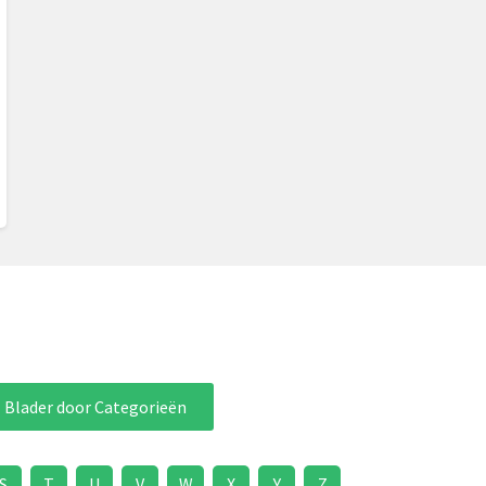
Blader door Categorieën
S
T
U
V
W
X
Y
Z