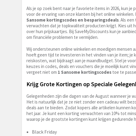
Als je op zoek bent naar je favoriete items in 2026, kun 
voor de ervaring van onze klanten bij het online winkel
Sansome kortingscodes en besparingsdeals
. Als een
verwachten dat je topkwaliteit producten krijgt. Kies uit 
over hun prijskaartjes. Bij SaveMyDiscounts kun je aanbied
om financiële problemen te vermijden.
Wij ondersteunen online winkelen en moedigen mensen a
hoeft geen tijd te investeren in het vinden van je item; je
reiskosten, wat bijdraagt aan je maandbudget. Stel je voor
keuzes in codes, deals en vouchers die je moeilijk kunt vi
vergeet niet om
1 Sansome kortingscodes
toe te passe
Krijg Grote Kortingen op Speciale Gelege
Gelegenheden zijn die dagen van de August wanneer je wat
Het is natuurlijk dat je ze niet zonder een cadeau wilt bez
deals aan te bieden. Zodat kopers alle artikelen kunnen 
het jaar. Je kunt een korting verwachten van 10% tot min
waarop je de grootste kortingen kunt krijgen gedurende he
Black Friday