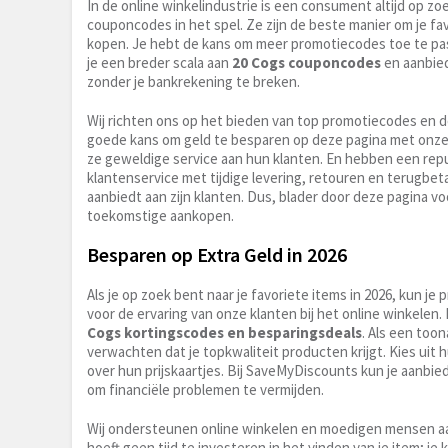
In de online winkelindustrie is een consument altijd op 
couponcodes in het spel. Ze zijn de beste manier om je fav
kopen. Je hebt de kans om meer promotiecodes toe te pass
je een breder scala aan
20 Cogs couponcodes
en aanbied
zonder je bankrekening te breken.
Wij richten ons op het bieden van top promotiecodes en 
goede kans om geld te besparen op deze pagina met onz
ze geweldige service aan hun klanten. En hebben een reput
klantenservice met tijdige levering, retouren en terugbeta
aanbiedt aan zijn klanten. Dus, blader door deze pagina voo
toekomstige aankopen.
Besparen op Extra Geld in 2026
Als je op zoek bent naar je favoriete items in 2026, kun 
voor de ervaring van onze klanten bij het online winkel
Cogs kortingscodes en besparingsdeals
. Als een too
verwachten dat je topkwaliteit producten krijgt. Kies uit 
over hun prijskaartjes. Bij SaveMyDiscounts kun je aanbied
om financiële problemen te vermijden.
Wij ondersteunen online winkelen en moedigen mensen a
hoeft geen tijd te investeren in het vinden van je item; je