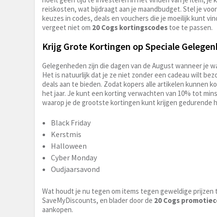
reiskosten, wat bijdraagt aan je maandbudget. Stel je voor
keuzes in codes, deals en vouchers die je moeilijk kunt vi
vergeet niet om
20 Cogs kortingscodes
toe te passen.
Krijg Grote Kortingen op Speciale Gelege
Gelegenheden zijn die dagen van de August wanneer je wat
Het is natuurlijk dat je ze niet zonder een cadeau wilt bez
deals aan te bieden. Zodat kopers alle artikelen kunnen 
het jaar. Je kunt een korting verwachten van 10% tot min
waarop je de grootste kortingen kunt krijgen gedurende he
Black Friday
Kerstmis
Halloween
Cyber Monday
Oudjaarsavond
Wat houdt je nu tegen om items tegen geweldige prijzen 
SaveMyDiscounts, en blader door de
20 Cogs promotie
aankopen.