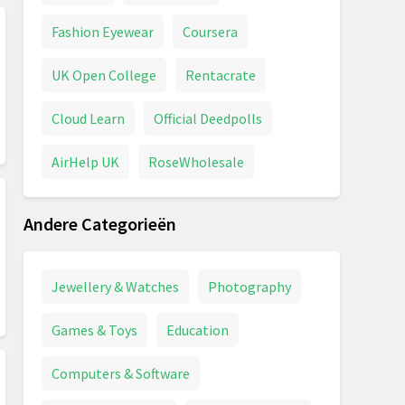
Fashion Eyewear
Coursera
UK Open College
Rentacrate
Cloud Learn
Official Deedpolls
AirHelp UK
RoseWholesale
Andere Categorieën
Jewellery & Watches
Photography
Games & Toys
Education
Computers & Software