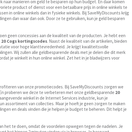
zoek naar manieren om geld te besparen op hun budget. En daar komen
oriete product of dienst voor een betaalbare prijs in online winkels te
en in online winkels dan in fysieke winkels. Bij SaveMyDiscounts krijg
ingen dan waar dan ook. Door ze te gebruiken, kun je geld besparen
doen geen concessies aan de kwaliteit van de producten. Je hebt een
e
20 Cogs kortingscodes
. Naast de kwaliteit van de artikelen, bieden
atie voor hoge klanttevredenheid. Je krijgt kwaliteitsvolle
lingen. Wij zullen alle geldbesparende deals met je delen die dit merk
rdat je winkelt in hun online winkel. Zet het in je bladwijzers voor
je profiteren van onze promotiecodes. Bij SaveMyDiscounts zorgen we
en. En proberen we deze te verbeteren met onze geldbesparende
20
naangevende winkel in de Internet Services industrie, kun je
hun assortiment van collecties. Maar je hoeft je geen zorgen te maken
ingen en deals vinden die je helpen je budget te beheren. Dit helpt je
an het te doen, omdat de voordelen opwegen tegen de nadelen. Je
 kunt het binnen 2 minuten vinden via je browser. Je bespaart