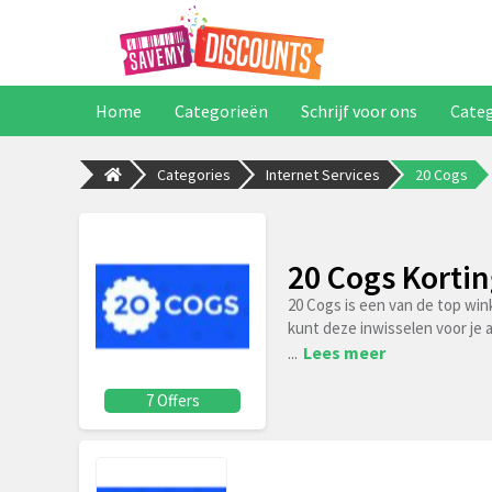
Home
Categorieën
Schrijf voor ons
Cate
Categories
Internet Services
20 Cogs
20 Cogs Korti
20 Cogs is een van de top win
kunt deze inwisselen voor je 
...
Lees meer
7 Offers