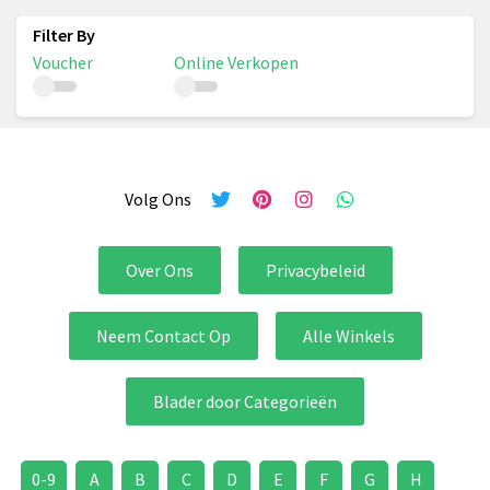
Voucher
Online Verkopen
Volg Ons
Over Ons
Privacybeleid
Neem Contact Op
Alle Winkels
Blader door Categorieën
0-9
A
B
C
D
E
F
G
H