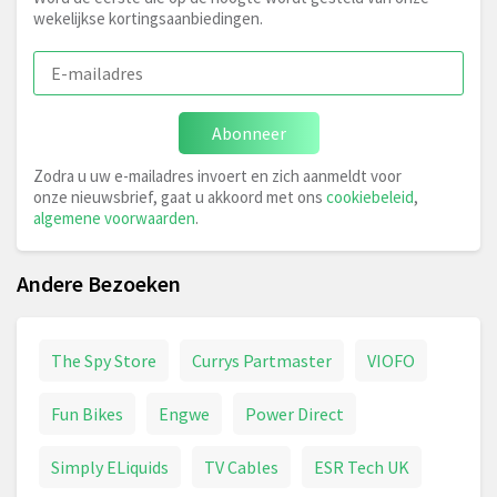
wekelijkse kortingsaanbiedingen.
Abonneer
Zodra u uw e-mailadres invoert en zich aanmeldt voor
onze nieuwsbrief, gaat u akkoord met ons
cookiebeleid
,
algemene voorwaarden
.
Andere Bezoeken
The Spy Store
Currys Partmaster
VIOFO
Fun Bikes
Engwe
Power Direct
Simply ELiquids
TV Cables
ESR Tech UK