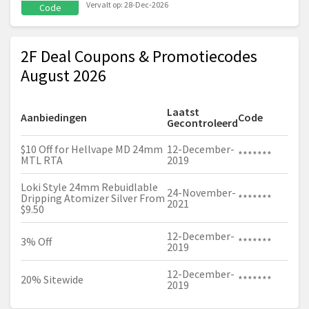
Vervalt op: 28-Dec-2026
Code
2F Deal Coupons & Promotiecodes
August 2026
Laatst
Aanbiedingen
Code
Gecontroleerd
$10 Off for Hellvape MD 24mm
12-December-
*******
MTL RTA
2019
Loki Style 24mm Rebuidlable
24-November-
Dripping Atomizer Silver From
*******
2021
$9.50
12-December-
3% Off
*******
2019
12-December-
20% Sitewide
*******
2019