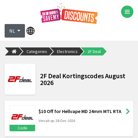
NL
Categories
Electronics
2F Deal
2F Deal Kortingscodes August
2026
$10 Off for Hellvape MD 24mm MTL RTA
Vervalt op: 28-Dec-2026
Code