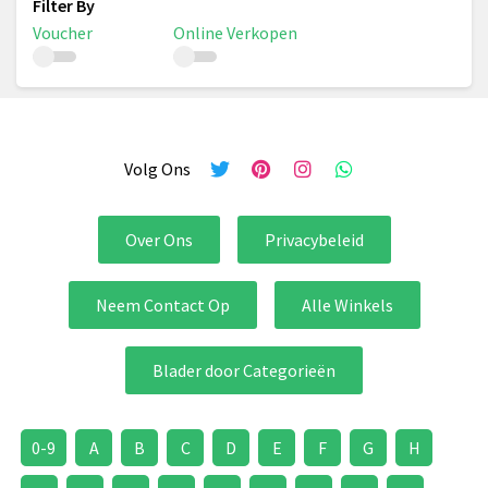
Voucher
Online Verkopen
Volg Ons
Over Ons
Privacybeleid
Neem Contact Op
Alle Winkels
Blader door Categorieën
0-9
A
B
C
D
E
F
G
H