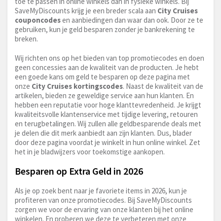
toe te passen in online winkels dan in fysieke winkels. Bij
SaveMyDiscounts krijg je een breder scala aan
City Cruises
couponcodes
en aanbiedingen dan waar dan ook. Door ze te
gebruiken, kun je geld besparen zonder je bankrekening te
breken.
Wij richten ons op het bieden van top promotiecodes en doen
geen concessies aan de kwaliteit van de producten. Je hebt
een goede kans om geld te besparen op deze pagina met
onze
City Cruises kortingscodes
. Naast de kwaliteit van de
artikelen, bieden ze geweldige service aan hun klanten. En
hebben een reputatie voor hoge klanttevredenheid. Je krijgt
kwaliteitsvolle klantenservice met tijdige levering, retouren
en terugbetalingen. Wij zullen alle geldbesparende deals met
je delen die dit merk aanbiedt aan zijn klanten. Dus, blader
door deze pagina voordat je winkelt in hun online winkel. Zet
het in je bladwijzers voor toekomstige aankopen.
Besparen op Extra Geld in 2026
Als je op zoek bent naar je favoriete items in 2026, kun je
profiteren van onze promotiecodes. Bij SaveMyDiscounts
zorgen we voor de ervaring van onze klanten bij het online
winkelen. En proberen we deze te verbeteren met onze