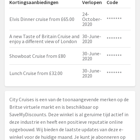
Kortingsaanbiedingen
Verlopen
Code
24-
Elvis Dinner cruise from £65.00
October-
*******
2020
A new Taste of Britain Cruise and
30-June-
*******
enjoy a different view of London
2020
30-June-
Showboat Cruise from £80
*******
2020
30-June-
Lunch Cruise from £32.00
*******
2020
City Cruises is een van de toonaangevende merken op de
Britse virtuele markt en is beschikbaar op
SaveMyDiscounts. Deze winkel is al geruime tijd actief in
deze industrie en heeft een positieve reputatie online
opgebouwd. Wij bieden de laatste updates van deze e-
winkel voor de huidige maand. Je kunt je abonneren op