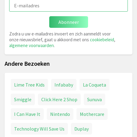
Abonneer
Zodra u uw e-mailadres invoert en zich aanmeldt voor
onze nieuwsbrief, gaat u akkoord met ons
cookiebeleid
,
algemene voorwaarden
.
Andere Bezoeken
Lime Tree Kids
Infababy
La Coqueta
Smiggle
Click Here 2 Shop
Sunuva
I Can Have It
Nintendo
Mothercare
Technology Will Save Us
Duplay