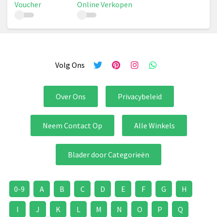
Voucher
Online Verkopen
Volg Ons
Over Ons
Privacybeleid
Neem Contact Op
Alle Winkels
Blader door Categorieën
0-9
A
B
C
D
E
F
G
H
I
J
K
L
M
N
O
P
Q