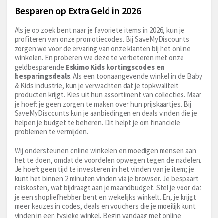
Besparen op Extra Geld in 2026
Als je op zoek bent naar je favoriete items in 2026, kun je
profiteren van onze promotiecodes. Bij SaveMyDiscounts
zorgen we voor de ervaring van onze klanten bij het online
winkelen. En proberen we deze te verbeteren met onze
geldbesparende
Eskimo Kids kortingscodes en
besparingsdeals
. Als een toonaangevende winkel in de Baby
& Kids industrie, kun je verwachten dat je topkwaliteit
producten krijgt. Kies uit hun assortiment van collecties. Maar
je hoeft je geen zorgen te maken over hun prijskaartjes. Bij
SaveMyDiscounts kun je aanbiedingen en deals vinden die je
helpen je budget te beheren. Dit helpt je om financiële
problemen te vermijden.
Wij ondersteunen online winkelen en moedigen mensen aan
het te doen, omdat de voordelen opwegen tegen de nadelen.
Je hoeft geen tijd te investeren in het vinden van je item; je
kunt het binnen 2 minuten vinden via je browser. Je bespaart
reiskosten, wat bijdraagt aan je maandbudget. Stel je voor dat
je een shopliefhebber bent en wekelijks winkelt. En, je krijgt
meer keuzes in codes, deals en vouchers die je moeilijk kunt
vinden in een fysieke winkel. Begin vandaag met online