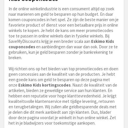
In de online winkelindustrie is een consument altijd op zoek
naar manieren om geld te besparen op hun budget. En daar
komen couponcodes in het spel. Ze zijn de beste manier om je
favoriete product of dienst voor een betaalbare prijs in online
winkels te kopen. Je hebt de kans om meer promotiecodes
toe te passen in online winkels dan in fysieke winkels. Bij
SaveMyDiscounts krijg je een breder scala aan
Eskimo Kids
couponcodes
en aanbiedingen dan waar dan ook. Door ze te
gebruiken, kun je geld besparen zonder je bankrekening te
breken.
Wij richten ons op het bieden van top promotiecodes en doen
geen concessies aan de kwaliteit van de producten. Je hebt
een goede kans om geld te besparen op deze pagina met
onze
Eskimo Kids kortingscodes
. Naast de kwaliteit van de
artikelen, bieden ze geweldige service aan hun klanten. En
hebben een reputatie voor hoge klanttevredenheid. Je krijgt
kwaliteitsvolle klantenservice met tijdige levering, retouren
en terugbetalingen. Wij zullen alle geldbesparende deals met
je delen die dit merk aanbiedt aan zijn klanten. Dus, blader
door deze pagina voordat je winkelt in hun online winkel. Zet
het in je bladwijzers voor toekomstige aankopen.