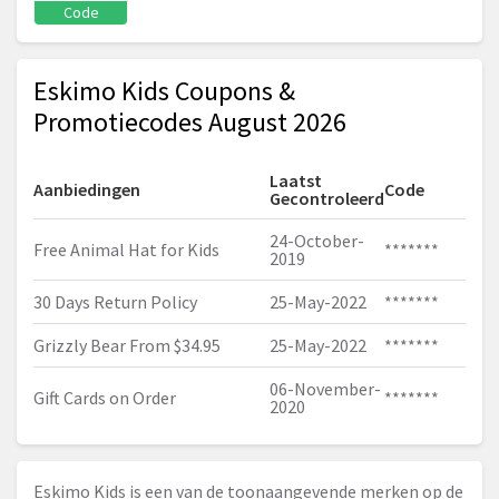
Code
Eskimo Kids Coupons &
Promotiecodes August 2026
Laatst
Aanbiedingen
Code
Gecontroleerd
24-October-
Free Animal Hat for Kids
*******
2019
30 Days Return Policy
25-May-2022
*******
Grizzly Bear From $34.95
25-May-2022
*******
06-November-
Gift Cards on Order
*******
2020
Eskimo Kids is een van de toonaangevende merken op de