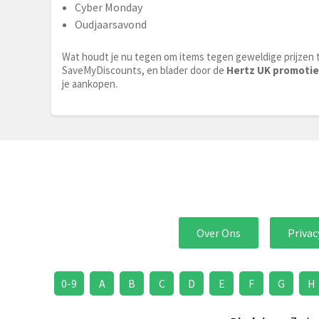
Cyber Monday
Oudjaarsavond
Wat houdt je nu tegen om items tegen geweldige prijzen 
SaveMyDiscounts, en blader door de
Hertz UK promoti
je aankopen.
Over Ons
Privac
0-9
A
B
C
D
E
F
G
H