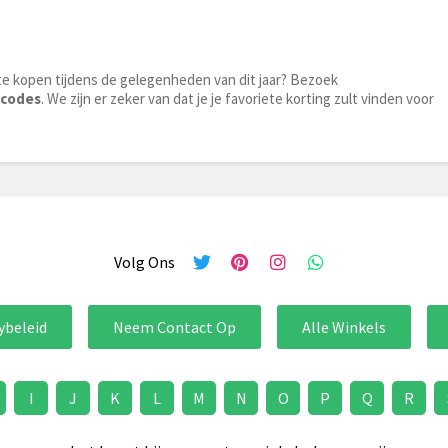
te kopen tijdens de gelegenheden van dit jaar? Bezoek
ecodes
. We zijn er zeker van dat je je favoriete korting zult vinden voor
Volg Ons
ybeleid
Neem Contact Op
Alle Winkels
I
J
K
L
M
N
O
P
Q
R