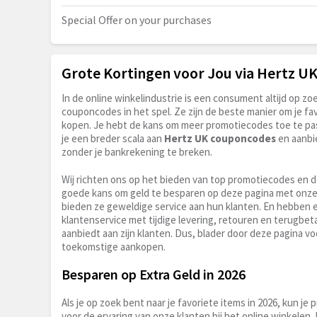
Special Offer on your purchases
Grote Kortingen voor Jou via Hertz 
In de online winkelindustrie is een consument altijd op 
couponcodes in het spel. Ze zijn de beste manier om je fav
kopen. Je hebt de kans om meer promotiecodes toe te pass
je een breder scala aan
Hertz UK couponcodes
en aanbi
zonder je bankrekening te breken.
Wij richten ons op het bieden van top promotiecodes en 
goede kans om geld te besparen op deze pagina met onz
bieden ze geweldige service aan hun klanten. En hebben ee
klantenservice met tijdige levering, retouren en terugbeta
aanbiedt aan zijn klanten. Dus, blader door deze pagina voo
toekomstige aankopen.
Besparen op Extra Geld in 2026
Als je op zoek bent naar je favoriete items in 2026, kun 
voor de ervaring van onze klanten bij het online winkel