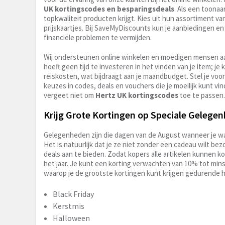
UK kortingscodes en besparingsdeals
. Als een toonaa
topkwaliteit producten krijgt. Kies uit hun assortiment va
prijskaartjes. Bij SaveMyDiscounts kun je aanbiedingen en 
financiële problemen te vermijden.
Wij ondersteunen online winkelen en moedigen mensen a
hoeft geen tijd te investeren in het vinden van je item; je
reiskosten, wat bijdraagt aan je maandbudget. Stel je voor
keuzes in codes, deals en vouchers die je moeilijk kunt vi
vergeet niet om
Hertz UK kortingscodes
toe te passen.
Krijg Grote Kortingen op Speciale Gelege
Gelegenheden zijn die dagen van de August wanneer je wat
Het is natuurlijk dat je ze niet zonder een cadeau wilt bez
deals aan te bieden. Zodat kopers alle artikelen kunnen 
het jaar. Je kunt een korting verwachten van 10% tot min
waarop je de grootste kortingen kunt krijgen gedurende he
Black Friday
Kerstmis
Halloween