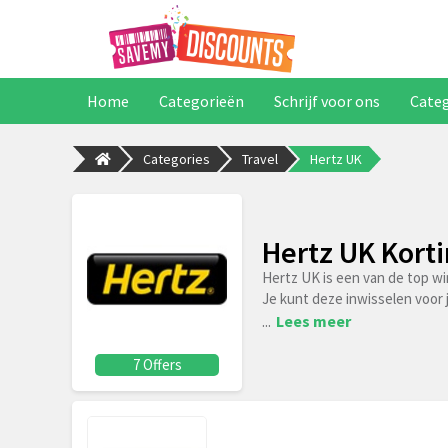
Home
Categorieën
Schrijf voor ons
Cate
Categories
Travel
Hertz UK
Hertz UK Kort
Hertz UK is een van de top w
Je kunt deze inwisselen voor 
...
Lees meer
7 Offers