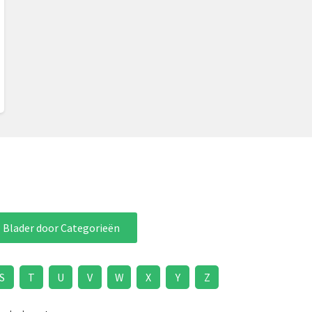
Blader door Categorieën
S
T
U
V
W
X
Y
Z