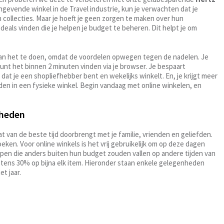
ngevende winkel in de Travel industrie, kun je verwachten dat je
n collecties. Maar je hoeft je geen zorgen te maken over hun
deals vinden die je helpen je budget te beheren. Dit helpt je om
an het te doen, omdat de voordelen opwegen tegen de nadelen. Je
 kunt het binnen 2 minuten vinden via je browser. Je bespaart
 dat je een shopliefhebber bent en wekelijks winkelt. En, je krijgt meer
nden in een fysieke winkel. Begin vandaag met online winkelen, en
nheden
 van de beste tijd doorbrengt met je familie, vrienden en geliefden.
oeken. Voor online winkels is het vrij gebruikelijk om op deze dagen
kopen die anders buiten hun budget zouden vallen op andere tijden van
stens 30% op bijna elk item. Hieronder staan enkele gelegenheden
t jaar.