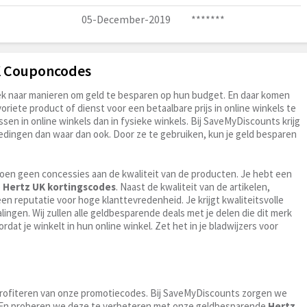
05-December-2019
*******
UK Couponcodes
zoek naar manieren om geld te besparen op hun budget. En daar komen
oriete product of dienst voor een betaalbare prijs in online winkels te
en in online winkels dan in fysieke winkels. Bij SaveMyDiscounts krijg
edingen dan waar dan ook. Door ze te gebruiken, kun je geld besparen
doen geen concessies aan de kwaliteit van de producten. Je hebt een
e
Hertz UK kortingscodes
. Naast de kwaliteit van de artikelen,
n reputatie voor hoge klanttevredenheid. Je krijgt kwaliteitsvolle
lingen. Wij zullen alle geldbesparende deals met je delen die dit merk
rdat je winkelt in hun online winkel. Zet het in je bladwijzers voor
je profiteren van onze promotiecodes. Bij SaveMyDiscounts zorgen we
en. En proberen we deze te verbeteren met onze geldbesparende
Hertz