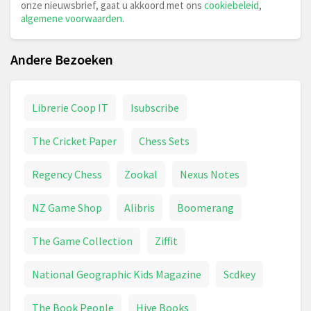
onze nieuwsbrief, gaat u akkoord met ons
cookiebeleid
,
algemene voorwaarden
.
Andere Bezoeken
Librerie Coop IT
Isubscribe
The Cricket Paper
Chess Sets
Regency Chess
Zookal
Nexus Notes
NZ Game Shop
Alibris
Boomerang
The Game Collection
Ziffit
National Geographic Kids Magazine
Scdkey
The Book People
Hive Books