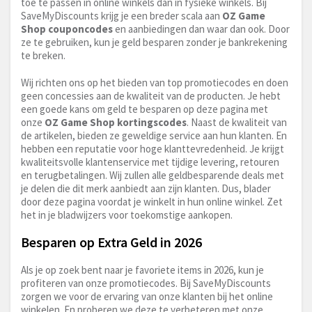
toe te passen in online winkels dan in fysieke winkels. Bij
SaveMyDiscounts krijg je een breder scala aan
OZ Game
Shop couponcodes
en aanbiedingen dan waar dan ook. Door
ze te gebruiken, kun je geld besparen zonder je bankrekening
te breken.
Wij richten ons op het bieden van top promotiecodes en doen
geen concessies aan de kwaliteit van de producten. Je hebt
een goede kans om geld te besparen op deze pagina met
onze
OZ Game Shop kortingscodes
. Naast de kwaliteit van
de artikelen, bieden ze geweldige service aan hun klanten. En
hebben een reputatie voor hoge klanttevredenheid. Je krijgt
kwaliteitsvolle klantenservice met tijdige levering, retouren
en terugbetalingen. Wij zullen alle geldbesparende deals met
je delen die dit merk aanbiedt aan zijn klanten. Dus, blader
door deze pagina voordat je winkelt in hun online winkel. Zet
het in je bladwijzers voor toekomstige aankopen.
Besparen op Extra Geld in 2026
Als je op zoek bent naar je favoriete items in 2026, kun je
profiteren van onze promotiecodes. Bij SaveMyDiscounts
zorgen we voor de ervaring van onze klanten bij het online
winkelen. En proberen we deze te verbeteren met onze