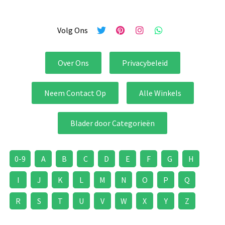
Volg Ons
Over Ons
Privacybeleid
Neem Contact Op
Alle Winkels
Blader door Categorieën
0-9
A
B
C
D
E
F
G
H
I
J
K
L
M
N
O
P
Q
R
S
T
U
V
W
X
Y
Z