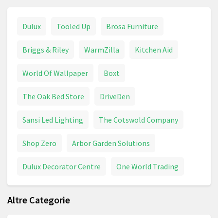
Dulux
Tooled Up
Brosa Furniture
Briggs & Riley
WarmZilla
Kitchen Aid
World Of Wallpaper
Boxt
The Oak Bed Store
DriveDen
Sansi Led Lighting
The Cotswold Company
Shop Zero
Arbor Garden Solutions
Dulux Decorator Centre
One World Trading
Altre Categorie