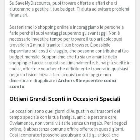
Su SaveMyDiscounts, puoi trovare offerte e affari che ti
aiuteranno a gestire il tuo budget. Ti aiuta ad evitare problemi
finanziari.
Sosteniamo lo shopping online e incoraggiamo le persone a
farlo perché i suoi vantaggi superano gli svantaggi. Non è
necessario investire tempo per trovare il tuo articolo; puoi
trovarlo in 2 minuti tramite il tuo browser. È possibile
risparmiare sui costi di viaggio, che possono contribuire al tuo
budget mensile. Supponiamo che tu sia un amante dello
shopping e faccia acquisti settimanalmente. E, hai più scelte in
codici, offerte e voucher che difficilmente troverai in qualsiasi
negozio fisico. Inizia a fare acquisti online oggi e non
dimenticare di applicare i
Archers Sleepcentre codici
sconto
.
Ottieni Grandi Sconti in Occasioni Speciali
Le occasioni sono quei giorni di August in cui trascorri del
tempo speciale con la tua famiglia, amici e persone care.
Ovviamente, non vorrai visitarle senza un regalo. Per i negozi
online, è abbastanza comune offrire offerte in questi giorni.
Così i compratori possono acquistare tutti gli articoli che