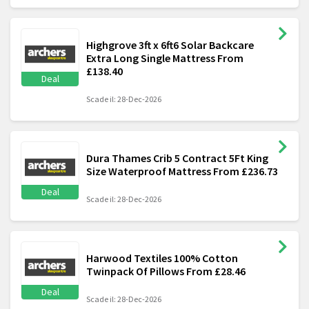
Highgrove 3ft x 6ft6 Solar Backcare
Extra Long Single Mattress From
£138.40
Deal
Scade il: 28-Dec-2026
Dura Thames Crib 5 Contract 5Ft King
Size Waterproof Mattress From £236.73
Deal
Scade il: 28-Dec-2026
Harwood Textiles 100% Cotton
Twinpack Of Pillows From £28.46
Deal
Scade il: 28-Dec-2026