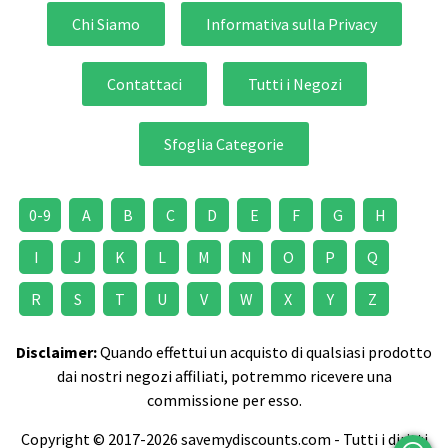
Chi Siamo
Informativa sulla Privacy
Contattaci
Tutti i Negozi
Sfoglia Categorie
0-9
A
B
C
D
E
F
G
H
I
J
K
L
M
N
O
P
Q
R
S
T
U
V
W
X
Y
Z
Disclaimer:
Quando effettui un acquisto di qualsiasi prodotto
dai nostri negozi affiliati, potremmo ricevere una
commissione per esso.
Copyright © 2017-2026 savemydiscounts.com - Tutti i diritti