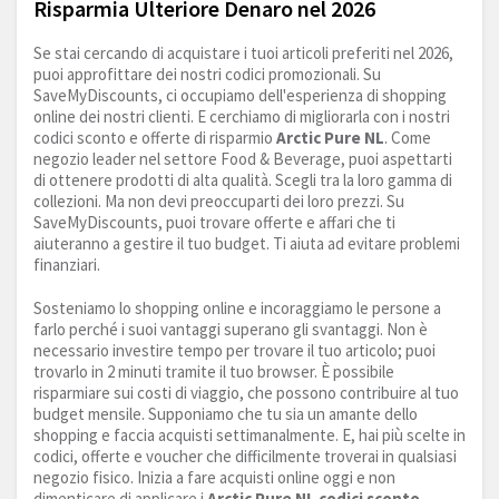
Risparmia Ulteriore Denaro nel 2026
Se stai cercando di acquistare i tuoi articoli preferiti nel 2026,
puoi approfittare dei nostri codici promozionali. Su
SaveMyDiscounts, ci occupiamo dell'esperienza di shopping
online dei nostri clienti. E cerchiamo di migliorarla con i nostri
codici sconto e offerte di risparmio
Arctic Pure NL
. Come
negozio leader nel settore Food & Beverage, puoi aspettarti
di ottenere prodotti di alta qualità. Scegli tra la loro gamma di
collezioni. Ma non devi preoccuparti dei loro prezzi. Su
SaveMyDiscounts, puoi trovare offerte e affari che ti
aiuteranno a gestire il tuo budget. Ti aiuta ad evitare problemi
finanziari.
Sosteniamo lo shopping online e incoraggiamo le persone a
farlo perché i suoi vantaggi superano gli svantaggi. Non è
necessario investire tempo per trovare il tuo articolo; puoi
trovarlo in 2 minuti tramite il tuo browser. È possibile
risparmiare sui costi di viaggio, che possono contribuire al tuo
budget mensile. Supponiamo che tu sia un amante dello
shopping e faccia acquisti settimanalmente. E, hai più scelte in
codici, offerte e voucher che difficilmente troverai in qualsiasi
negozio fisico. Inizia a fare acquisti online oggi e non
dimenticare di applicare i
Arctic Pure NL codici sconto
.