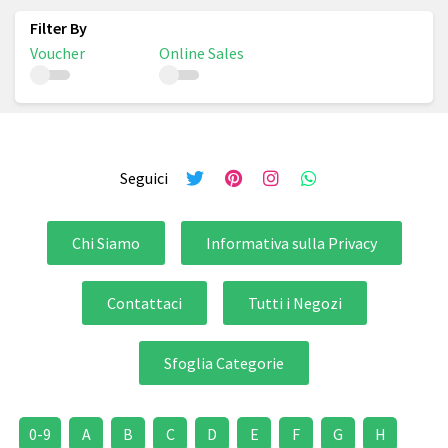
Voucher
Online Sales
Seguici
Chi Siamo
Informativa sulla Privacy
Contattaci
Tutti i Negozi
Sfoglia Categorie
0-9
A
B
C
D
E
F
G
H