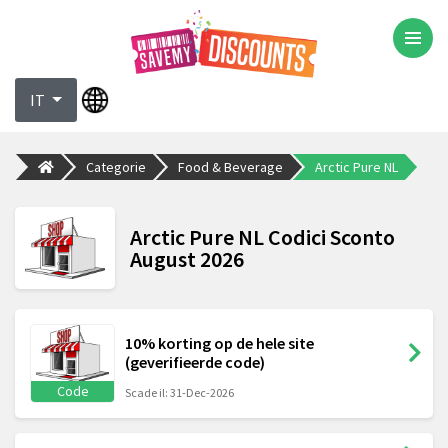
IT
Categorie
Food & Beverage
Arctic Pure NL
Arctic Pure NL Codici Sconto
August 2026
10% korting op de hele site
(geverifieerde code)
Code
Scade il: 31-Dec-2026