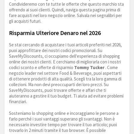
Condivideremo con te tutte le offerte che questo marchio sta
offrendo ai suoi clienti. Quindi, naviga questa pagina prima di
fare acquisti nel loro negozio online. Salvala nei segnalibri per
gli acquisti futuri.
Risparmia Ulteriore Denaro nel 2026
Se stai cercando di acquistare i tuoi articoli preferiti nel 2026,
puoi approfittare dei nostri codici promozionali. Su
SaveMyDiscounts, ci occupiamo dell'esperienza di shopping
online dei nostri clienti. E cerchiamo di migliorarla con i nostri
codici sconto e offerte di risparmio
Tommy Tucker
. Come
negozio leader nel settore Food & Beverage, puoi aspettarti
di ottenere prodotti di alta qualità. Scegli tra la loro gamma di
collezioni. Ma non devi preoccuparti dei loro prezzi. Su
SaveMyDiscounts, puoi trovare offerte e affari che ti
aiuteranno a gestire il tuo budget. Ti aiuta ad evitare problemi
finanziari.
Sosteniamo lo shopping online e incoraggiamo le persone a
farlo perché i suoi vantaggi superano gli svantaggi. Non è
necessario investire tempo per trovare il tuo articolo; puoi
trovarlo in 2 minuti tramite il tuo browser. È possibile