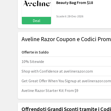
Beauty Bag From $18
Scade il: 28-Dec-2026
Deal
Aveline Razor Coupon e Codici Prom
Offerte in Saldo
10% Sitewide
Shop with Confidence at
avelinerazor.com
Get Great Offer When You Signup at
avelinerazor.com
Aveline Razor Starter Kit From $9
Offrendoti Grandi Sconti tramite i Codi