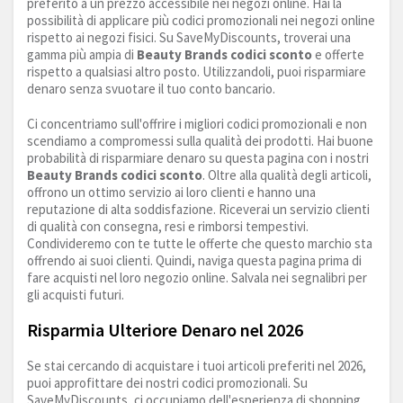
preferito a un prezzo accessibile nei negozi online. Hai la
possibilità di applicare più codici promozionali nei negozi online
rispetto ai negozi fisici. Su SaveMyDiscounts, troverai una
gamma più ampia di
Beauty Brands codici sconto
e offerte
rispetto a qualsiasi altro posto. Utilizzandoli, puoi risparmiare
denaro senza svuotare il tuo conto bancario.
Ci concentriamo sull'offrire i migliori codici promozionali e non
scendiamo a compromessi sulla qualità dei prodotti. Hai buone
probabilità di risparmiare denaro su questa pagina con i nostri
Beauty Brands codici sconto
. Oltre alla qualità degli articoli,
offrono un ottimo servizio ai loro clienti e hanno una
reputazione di alta soddisfazione. Riceverai un servizio clienti
di qualità con consegna, resi e rimborsi tempestivi.
Condivideremo con te tutte le offerte che questo marchio sta
offrendo ai suoi clienti. Quindi, naviga questa pagina prima di
fare acquisti nel loro negozio online. Salvala nei segnalibri per
gli acquisti futuri.
Risparmia Ulteriore Denaro nel 2026
Se stai cercando di acquistare i tuoi articoli preferiti nel 2026,
puoi approfittare dei nostri codici promozionali. Su
SaveMyDiscounts, ci occupiamo dell'esperienza di shopping