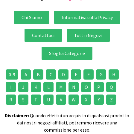
Chi Siamo
Informativa sulla Privacy
Contattaci
Tutti i Negozi
Sfoglia Categorie
0-9
A
B
C
D
E
F
G
H
I
J
K
L
M
N
O
P
Q
R
S
T
U
V
W
X
Y
Z
Disclaimer:
Quando effettui un acquisto di qualsiasi prodotto
dai nostri negozi affiliati, potremmo ricevere una
commissione per esso.