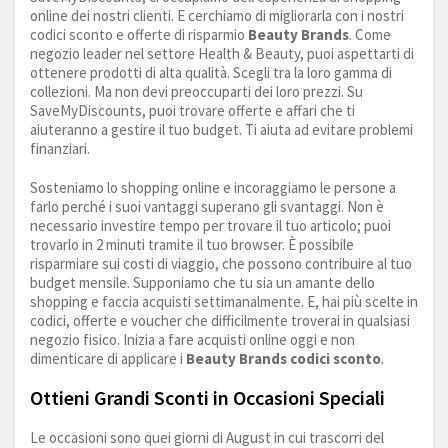
online dei nostri clienti. E cerchiamo di migliorarla con i nostri
codici sconto e offerte di risparmio
Beauty Brands
. Come
negozio leader nel settore Health & Beauty, puoi aspettarti di
ottenere prodotti di alta qualità. Scegli tra la loro gamma di
collezioni. Ma non devi preoccuparti dei loro prezzi. Su
SaveMyDiscounts, puoi trovare offerte e affari che ti
aiuteranno a gestire il tuo budget. Ti aiuta ad evitare problemi
finanziari.
Sosteniamo lo shopping online e incoraggiamo le persone a
farlo perché i suoi vantaggi superano gli svantaggi. Non è
necessario investire tempo per trovare il tuo articolo; puoi
trovarlo in 2 minuti tramite il tuo browser. È possibile
risparmiare sui costi di viaggio, che possono contribuire al tuo
budget mensile. Supponiamo che tu sia un amante dello
shopping e faccia acquisti settimanalmente. E, hai più scelte in
codici, offerte e voucher che difficilmente troverai in qualsiasi
negozio fisico. Inizia a fare acquisti online oggi e non
dimenticare di applicare i
Beauty Brands codici sconto
.
Ottieni Grandi Sconti in Occasioni Speciali
Le occasioni sono quei giorni di August in cui trascorri del