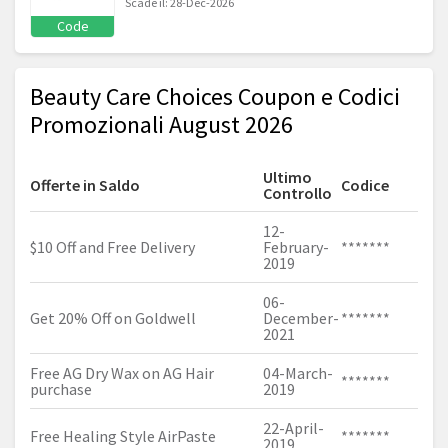
Scade il: 28-Dec-2026
Code
Beauty Care Choices Coupon e Codici
Promozionali August 2026
Ultimo
Offerte in Saldo
Codice
Controllo
12-
$10 Off and Free Delivery
February-
*******
2019
06-
Get 20% Off on Goldwell
December-
*******
2021
Free AG Dry Wax on AG Hair
04-March-
*******
purchase
2019
22-April-
Free Healing Style AirPaste
*******
2019