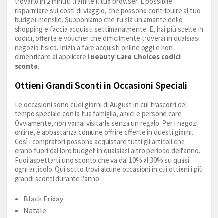
trovarlo in 2 minuti tramite il tuo browser. È possibile
risparmiare sui costi di viaggio, che possono contribuire al tuo
budget mensile. Supponiamo che tu sia un amante dello
shopping e faccia acquisti settimanalmente. E, hai più scelte in
codici, offerte e voucher che difficilmente troverai in qualsiasi
negozio fisico. Inizia a fare acquisti online oggi e non
dimenticare di applicare i
Beauty Care Choices codici
sconto
.
Ottieni Grandi Sconti in Occasioni Speciali
Le occasioni sono quei giorni di August in cui trascorri del
tempo speciale con la tua famiglia, amici e persone care.
Ovviamente, non vorrai visitarle senza un regalo. Per i negozi
online, è abbastanza comune offrire offerte in questi giorni.
Così i compratori possono acquistare tutti gli articoli che
erano fuori dal loro budget in qualsiasi altro periodo dell'anno.
Puoi aspettarti uno sconto che va dal 10% al 30% su quasi
ogni articolo. Qui sotto trovi alcune occasioni in cui ottieni i più
grandi sconti durante l'anno.
Black Friday
Natale