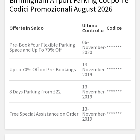
Birmingham Airport Parking Coupon e
Codici Promozionali August 2026
Ultimo
Offerte in Saldo
Codice
Controllo
06-
Pre-Book Your Flexible Parking
November-
*******
Space and Up To 70% Off
2020
13-
Up to 70% Off on Pre-Bookings
November-
*******
2019
13-
8 Days Parking from £22
November-
*******
2019
13-
Free Special Assistance on Order
November-
*******
2019