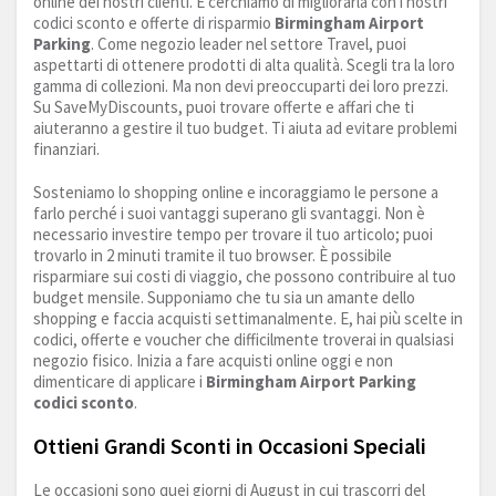
online dei nostri clienti. E cerchiamo di migliorarla con i nostri
codici sconto e offerte di risparmio
Birmingham Airport
Parking
. Come negozio leader nel settore Travel, puoi
aspettarti di ottenere prodotti di alta qualità. Scegli tra la loro
gamma di collezioni. Ma non devi preoccuparti dei loro prezzi.
Su SaveMyDiscounts, puoi trovare offerte e affari che ti
aiuteranno a gestire il tuo budget. Ti aiuta ad evitare problemi
finanziari.
Sosteniamo lo shopping online e incoraggiamo le persone a
farlo perché i suoi vantaggi superano gli svantaggi. Non è
necessario investire tempo per trovare il tuo articolo; puoi
trovarlo in 2 minuti tramite il tuo browser. È possibile
risparmiare sui costi di viaggio, che possono contribuire al tuo
budget mensile. Supponiamo che tu sia un amante dello
shopping e faccia acquisti settimanalmente. E, hai più scelte in
codici, offerte e voucher che difficilmente troverai in qualsiasi
negozio fisico. Inizia a fare acquisti online oggi e non
dimenticare di applicare i
Birmingham Airport Parking
codici sconto
.
Ottieni Grandi Sconti in Occasioni Speciali
Le occasioni sono quei giorni di August in cui trascorri del