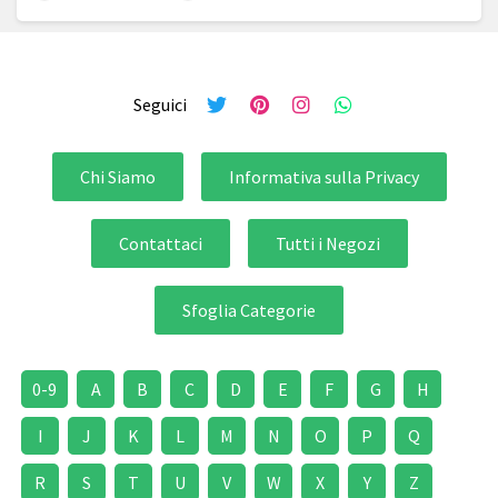
Seguici
Chi Siamo
Informativa sulla Privacy
Contattaci
Tutti i Negozi
Sfoglia Categorie
0-9
A
B
C
D
E
F
G
H
I
J
K
L
M
N
O
P
Q
R
S
T
U
V
W
X
Y
Z