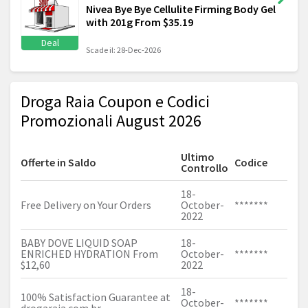
Nivea Bye Bye Cellulite Firming Body Gel
with 201g From $35.19
Deal
Scade il: 28-Dec-2026
Droga Raia Coupon e Codici
Promozionali August 2026
Ultimo
Offerte in Saldo
Codice
Controllo
18-
Free Delivery on Your Orders
October-
*******
2022
BABY DOVE LIQUID SOAP
18-
ENRICHED HYDRATION From
October-
*******
$12,60
2022
18-
100% Satisfaction Guarantee at
October-
*******