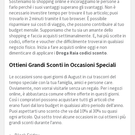
Sosteniamo lo shopping online e incoraggiamo le persone a
farlo perché i suoi vantaggi superano gli svantaggi. Non è
necessario investire tempo per trovare il tuo articolo; puoi
trovarlo in 2 minuti tramite il tuo browser. È possibile
risparmiare sui costi di viaggio, che possono contribuire al tuo
budget mensile. Supponiamo che tu sia un amante dello
shopping e faccia acquisti settimanalmente. E, hai più scelte in
codici, offerte e voucher che difficilmente troverai in qualsiasi
negozio fisico. Inizia a fare acquisti online oggi e non
dimenticare di applicare i
Droga Raia codici sconto
.
Ottieni Grandi Sconti in Occasioni Speciali
Le occasioni sono quei giorni di August in cui trascorri del
tempo speciale con la tua famiglia, amici e persone care.
Ovviamente, non vorrai visitarle senza un regalo. Per i negozi
online, è abbastanza comune offrire offerte in questi giorni.
Così i compratori possono acquistare tutti gli articoli che
erano fuori dal loro budget in qualsiasi altro periodo dell'anno.
Puoi aspettarti uno sconto che va dal 10% al 30% su quasi
ogni articolo. Qui sotto trovi alcune occasioni in cui ottieni i più
grandi sconti durante l'anno.