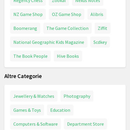
Regency Chess
Zookal
Nexus Notes
NZ Game Shop
OZ Game Shop
Alibris
Boomerang
The Game Collection
Ziffit
National Geographic Kids Magazine
Scdkey
The Book People
Hive Books
Altre Categorie
Jewellery & Watches
Photography
Games & Toys
Education
Computers & Software
Department Store