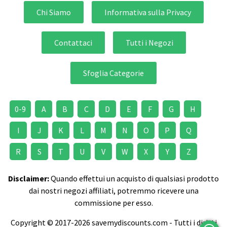
Chi Siamo
Informativa sulla Privacy
Contattaci
Tutti i Negozi
Sfoglia Categorie
0-9
A
B
C
D
E
F
G
H
I
J
K
L
M
N
O
P
Q
R
S
T
U
V
W
X
Y
Z
Disclaimer:
Quando effettui un acquisto di qualsiasi prodotto
dai nostri negozi affiliati, potremmo ricevere una
commissione per esso.
Copyright © 2017-2026 savemydiscounts.com - Tutti i diritti