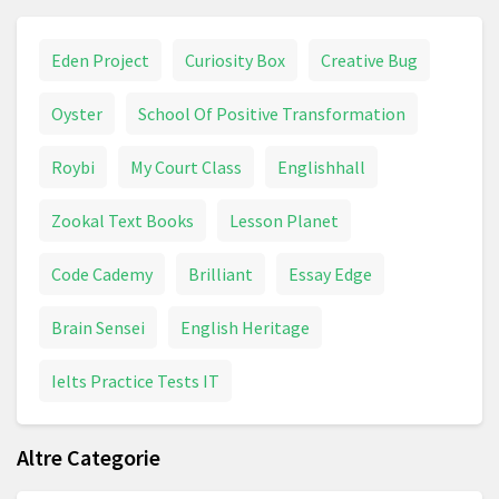
Eden Project
Curiosity Box
Creative Bug
Oyster
School Of Positive Transformation
Roybi
My Court Class
Englishhall
Zookal Text Books
Lesson Planet
Code Cademy
Brilliant
Essay Edge
Brain Sensei
English Heritage
Ielts Practice Tests IT
Altre Categorie