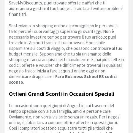
SaveMyDiscounts, puoi trovare offerte e affari che ti
aiuteranno a gestire il tuo budget. Ti aiuta ad evitare problemi
finanziari.
Sosteniamo lo shopping online e incoraggiamo le persone a
farlo perché i suoi vantaggi superano gli svantaggi. Non è
necessario investire tempo per trovare il tuo articolo; puoi
trovarlo in 2 minuti tramite il tuo browser. È possibile
risparmiare sui costi di viaggio, che possono contribuire al tuo
budget mensile. Supponiamo che tu sia un amante dello
shopping e faccia acquisti settimanalmente. E, hai più scelte in
codici, offerte e voucher che difficilmente troverai in qualsiasi
negozio fisico. Inizia a fare acquisti online oggi e non
dimenticare di applicare i
Faro Business School ES codici
sconto
.
Ottieni Grandi Sconti in Occasioni Speciali
Le occasioni sono quei giorni di August in cui trascorri del
tempo speciale con la tua famiglia, amici e persone care.
Ovviamente, non vorrai visitarle senza un regalo. Per i negozi
online, è abbastanza comune offrire offerte in questi giorni.
Così i compratori possono acquistare tutti gli articoli che