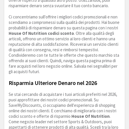
offerte rispetto a qualsiasi altro posto. Utilizzandoli, puoi
risparmiare denaro senza svuotare il tuo conto bancario.
Ci concentriamo sull'offrire i migliori codici promozionali e non
scendiamo a compromessi sulla qualità dei prodotti. Hai buone
probabilità di risparmiare denaro su questa pagina con i nostri
House Of Nutrition codici sconto
. Oltre alla qualità degli
articoli, offrono un ottimo servizio ai loro clienti e hanno una
reputazione di alta soddisfazione. Riceverai un servizio clienti
di qualità con consegna, resi e rimborsi tempestivi.
Condivideremo con te tutte le offerte che questo marchio sta
offrendo ai suoi clienti. Quindi, naviga questa pagina prima di
fare acquisti nel loro negozio online. Salvala nei segnalibri per
gli acquisti futuri.
Risparmia Ulteriore Denaro nel 2026
Se stai cercando di acquistare i tuoi articoli preferiti nel 2026,
puoi approfittare dei nostri codici promozionali. Su
SaveMyDiscounts, ci occupiamo dell'esperienza di shopping
online dei nostri clienti. E cerchiamo di migliorarla con i nostri
codici sconto e offerte di risparmio
House Of Nutrition
.
Come negozio leader nel settore Sports & Outdoors, puoi
aspettarti di ottenere prodotti di alta qualità. Scegli tra la loro