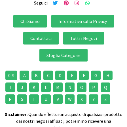
Seguici
Chi Siamo
Informativa sulla Privacy
Contattaci
Tutti i Negozi
Sfoglia Categorie
0-9
A
B
C
D
E
F
G
H
I
J
K
L
M
N
O
P
Q
R
S
T
U
V
W
X
Y
Z
Disclaimer:
Quando effettui un acquisto di qualsiasi prodotto
dai nostri negozi affiliati, potremmo ricevere una