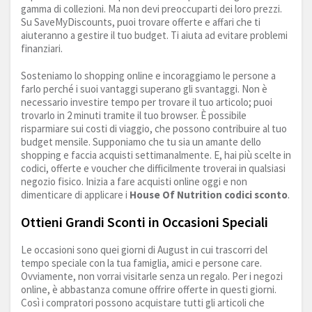
gamma di collezioni. Ma non devi preoccuparti dei loro prezzi.
Su SaveMyDiscounts, puoi trovare offerte e affari che ti
aiuteranno a gestire il tuo budget. Ti aiuta ad evitare problemi
finanziari.
Sosteniamo lo shopping online e incoraggiamo le persone a
farlo perché i suoi vantaggi superano gli svantaggi. Non è
necessario investire tempo per trovare il tuo articolo; puoi
trovarlo in 2 minuti tramite il tuo browser. È possibile
risparmiare sui costi di viaggio, che possono contribuire al tuo
budget mensile. Supponiamo che tu sia un amante dello
shopping e faccia acquisti settimanalmente. E, hai più scelte in
codici, offerte e voucher che difficilmente troverai in qualsiasi
negozio fisico. Inizia a fare acquisti online oggi e non
dimenticare di applicare i
House Of Nutrition codici sconto
.
Ottieni Grandi Sconti in Occasioni Speciali
Le occasioni sono quei giorni di August in cui trascorri del
tempo speciale con la tua famiglia, amici e persone care.
Ovviamente, non vorrai visitarle senza un regalo. Per i negozi
online, è abbastanza comune offrire offerte in questi giorni.
Così i compratori possono acquistare tutti gli articoli che