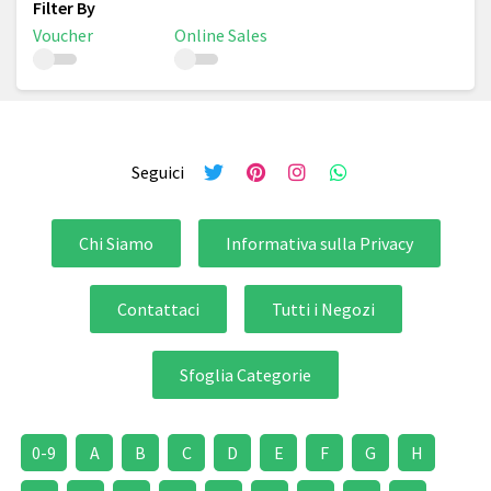
Voucher
Online Sales
Seguici
Chi Siamo
Informativa sulla Privacy
Contattaci
Tutti i Negozi
Sfoglia Categorie
0-9
A
B
C
D
E
F
G
H