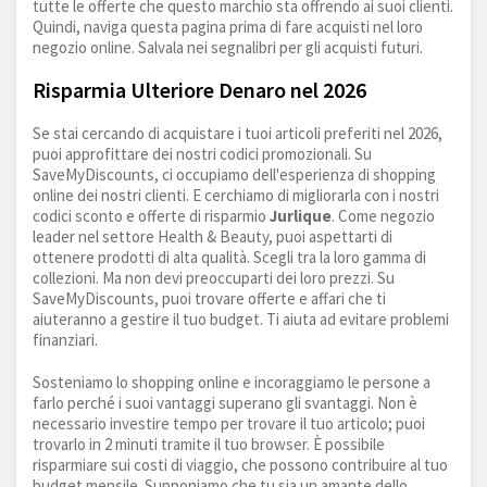
tutte le offerte che questo marchio sta offrendo ai suoi clienti.
Quindi, naviga questa pagina prima di fare acquisti nel loro
negozio online. Salvala nei segnalibri per gli acquisti futuri.
Risparmia Ulteriore Denaro nel 2026
Se stai cercando di acquistare i tuoi articoli preferiti nel 2026,
puoi approfittare dei nostri codici promozionali. Su
SaveMyDiscounts, ci occupiamo dell'esperienza di shopping
online dei nostri clienti. E cerchiamo di migliorarla con i nostri
codici sconto e offerte di risparmio
Jurlique
. Come negozio
leader nel settore Health & Beauty, puoi aspettarti di
ottenere prodotti di alta qualità. Scegli tra la loro gamma di
collezioni. Ma non devi preoccuparti dei loro prezzi. Su
SaveMyDiscounts, puoi trovare offerte e affari che ti
aiuteranno a gestire il tuo budget. Ti aiuta ad evitare problemi
finanziari.
Sosteniamo lo shopping online e incoraggiamo le persone a
farlo perché i suoi vantaggi superano gli svantaggi. Non è
necessario investire tempo per trovare il tuo articolo; puoi
trovarlo in 2 minuti tramite il tuo browser. È possibile
risparmiare sui costi di viaggio, che possono contribuire al tuo
budget mensile. Supponiamo che tu sia un amante dello