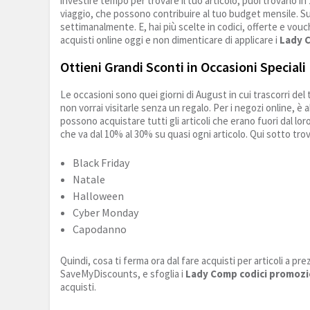
investire tempo per trovare il tuo articolo; puoi trovarlo in 
viaggio, che possono contribuire al tuo budget mensile. S
settimanalmente. E, hai più scelte in codici, offerte e vouche
acquisti online oggi e non dimenticare di applicare i
Lady 
Ottieni Grandi Sconti in Occasioni Speciali
Le occasioni sono quei giorni di August in cui trascorri de
non vorrai visitarle senza un regalo. Per i negozi online, è
possono acquistare tutti gli articoli che erano fuori dal lo
che va dal 10% al 30% su quasi ogni articolo. Qui sotto trovi
Black Friday
Natale
Halloween
Cyber Monday
Capodanno
Quindi, cosa ti ferma ora dal fare acquisti per articoli a pr
SaveMyDiscounts, e sfoglia i
Lady Comp codici promozi
acquisti.