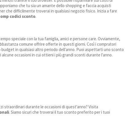
2 minuti tramite il tuo browser. È possibile risparmiare sui costi di
upponiamo che tu sia un amante dello shopping e faccia acquisti
r che difficilmente troverai in qualsiasi negozio fisico. Inizia a fare
Comp codici sconto
.
l tempo speciale con la tua famiglia, amici e persone care. Ovviamente,
 abbastanza comune offrire offerte in questi giorni. Così i compratori
ro budget in qualsiasi altro periodo dell'anno. Puoi aspettarti uno sconto
 alcune occasioni in cui ottieni i più grandi sconti durante l'anno.
ezzi straordinari durante le occasioni di quest'anno? Visita
onali
. Siamo sicuri che troverai il tuo sconto preferito per i tuoi