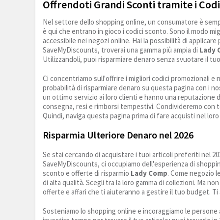
Offrendoti Grandi Sconti tramite i Cod
Nel settore dello shopping online, un consumatore è sempr
è qui che entrano in gioco i codici sconto. Sono il modo mig
accessibile nei negozi online. Hai la possibilità di applicare
SaveMyDiscounts, troverai una gamma più ampia di
Lady 
Utilizzandoli, puoi risparmiare denaro senza svuotare il tu
Ci concentriamo sull'offrire i migliori codici promozionali
probabilità di risparmiare denaro su questa pagina con i no
un ottimo servizio ai loro clienti e hanno una reputazione di
consegna, resi e rimborsi tempestivi. Condivideremo con te 
Quindi, naviga questa pagina prima di fare acquisti nel loro n
Risparmia Ulteriore Denaro nel 2026
Se stai cercando di acquistare i tuoi articoli preferiti nel 2
SaveMyDiscounts, ci occupiamo dell'esperienza di shopping on
sconto e offerte di risparmio
Lady Comp
. Come negozio le
di alta qualità. Scegli tra la loro gamma di collezioni. Ma 
offerte e affari che ti aiuteranno a gestire il tuo budget. Ti
Sosteniamo lo shopping online e incoraggiamo le persone a