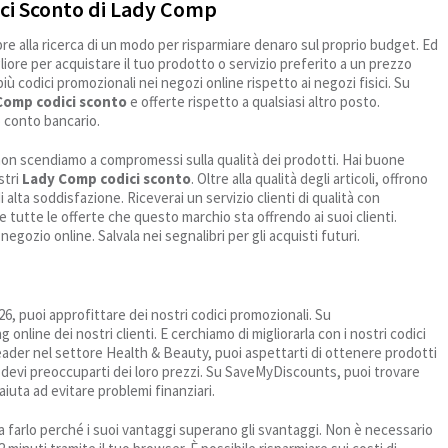
ici Sconto di Lady Comp
e alla ricerca di un modo per risparmiare denaro sul proprio budget. Ed
liore per acquistare il tuo prodotto o servizio preferito a un prezzo
 più codici promozionali nei negozi online rispetto ai negozi fisici. Su
Comp codici sconto
e offerte rispetto a qualsiasi altro posto.
o conto bancario.
 e non scendiamo a compromessi sulla qualità dei prodotti. Hai buone
stri
Lady Comp codici sconto
. Oltre alla qualità degli articoli, offrono
 alta soddisfazione. Riceverai un servizio clienti di qualità con
tutte le offerte che questo marchio sta offrendo ai suoi clienti.
egozio online. Salvala nei segnalibri per gli acquisti futuri.
026, puoi approfittare dei nostri codici promozionali. Su
line dei nostri clienti. E cerchiamo di migliorarla con i nostri codici
ader nel settore Health & Beauty, puoi aspettarti di ottenere prodotti
non devi preoccuparti dei loro prezzi. Su SaveMyDiscounts, puoi trovare
 aiuta ad evitare problemi finanziari.
 farlo perché i suoi vantaggi superano gli svantaggi. Non è necessario