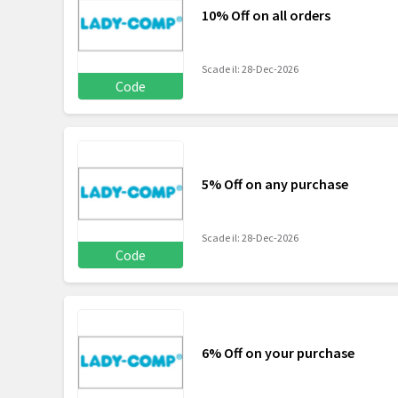
10% Off on all orders
Scade il: 28-Dec-2026
Code
5% Off on any purchase
Scade il: 28-Dec-2026
Code
6% Off on your purchase