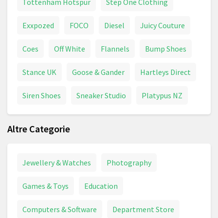
Tottenham Hotspur
Step One Clothing
Exxpozed
FOCO
Diesel
Juicy Couture
Coes
Off White
Flannels
Bump Shoes
Stance UK
Goose & Gander
Hartleys Direct
Siren Shoes
Sneaker Studio
Platypus NZ
Altre Categorie
Jewellery & Watches
Photography
Games & Toys
Education
Computers & Software
Department Store