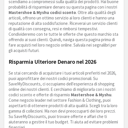
scendiamo a compromessi sulla qualità dei prodotti. Hai buone
probabilità di risparmiare denaro su questa pagina con i nostri
Mastershoe & Myshu codici sconto
. Oltre alla qualità degli
articoli, offrono un ottimo servizio ai loro clienti e hanno una
reputazione di alta soddisfazione. Riceverai un servizio clienti
di qualità con consegna, resi e rimborsi tempestivi.
Condivideremo con te tutte le offerte che questo marchio sta
offrendo ai suoi clienti. Quindi, naviga questa pagina prima di
fare acquisti nel loro negozio online. Salvala nei segnalibri per
gli acquisti futuri.
Risparmia Ulteriore Denaro nel 2026
Se stai cercando di acquistare i tuoi articoli preferiti nel 2026,
puoi approfittare dei nostri codici promozionali. Su
SaveMyDiscounts, ci occupiamo dell'esperienza di shopping
online dei nostri clienti. E cerchiamo di migliorarla con i nostri
codici sconto e offerte di risparmio
Mastershoe & Myshu
.
Come negozio leader nel settore Fashion & Clothing, puoi
aspettarti di ottenere prodotti di alta qualità. Scegli tra la loro
gamma di collezioni. Ma non devi preoccuparti dei loro prezzi.
Su SaveMyDiscounts, puoi trovare offerte e affari che ti
aiuteranno a gestire il tuo budget. Ti aiuta ad evitare problemi
finanziari.