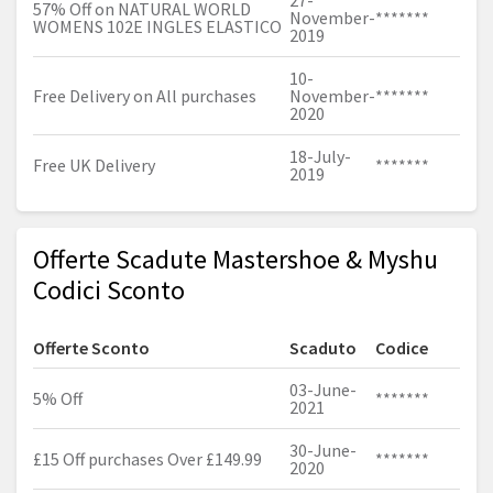
27-
57% Off on NATURAL WORLD
November-
*******
WOMENS 102E INGLES ELASTICO
2019
10-
Free Delivery on All purchases
November-
*******
2020
18-July-
Free UK Delivery
*******
2019
Offerte Scadute Mastershoe & Myshu
Codici Sconto
Offerte Sconto
Scaduto
Codice
03-June-
5% Off
*******
2021
30-June-
£15 Off purchases Over £149.99
*******
2020