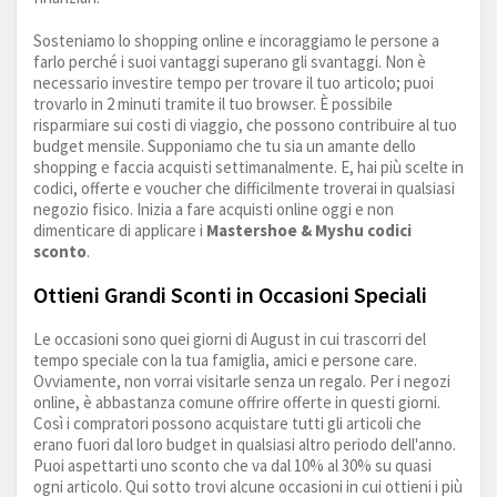
Sosteniamo lo shopping online e incoraggiamo le persone a
farlo perché i suoi vantaggi superano gli svantaggi. Non è
necessario investire tempo per trovare il tuo articolo; puoi
trovarlo in 2 minuti tramite il tuo browser. È possibile
risparmiare sui costi di viaggio, che possono contribuire al tuo
budget mensile. Supponiamo che tu sia un amante dello
shopping e faccia acquisti settimanalmente. E, hai più scelte in
codici, offerte e voucher che difficilmente troverai in qualsiasi
negozio fisico. Inizia a fare acquisti online oggi e non
dimenticare di applicare i
Mastershoe & Myshu codici
sconto
.
Ottieni Grandi Sconti in Occasioni Speciali
Le occasioni sono quei giorni di August in cui trascorri del
tempo speciale con la tua famiglia, amici e persone care.
Ovviamente, non vorrai visitarle senza un regalo. Per i negozi
online, è abbastanza comune offrire offerte in questi giorni.
Così i compratori possono acquistare tutti gli articoli che
erano fuori dal loro budget in qualsiasi altro periodo dell'anno.
Puoi aspettarti uno sconto che va dal 10% al 30% su quasi
ogni articolo. Qui sotto trovi alcune occasioni in cui ottieni i più