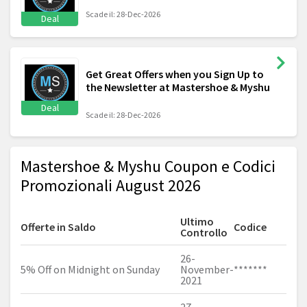
Scade il: 28-Dec-2026
Deal
Get Great Offers when you Sign Up to
the Newsletter at Mastershoe & Myshu
Deal
Scade il: 28-Dec-2026
Mastershoe & Myshu Coupon e Codici
Promozionali August 2026
Ultimo
Offerte in Saldo
Codice
Controllo
26-
5% Off on Midnight on Sunday
November-
*******
2021