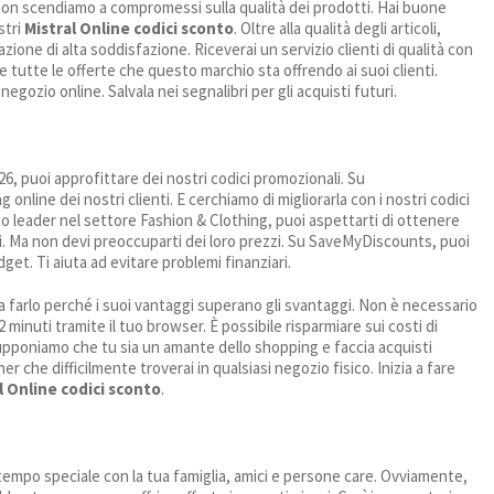
 e non scendiamo a compromessi sulla qualità dei prodotti. Hai buone
stri
Mistral Online codici sconto
. Oltre alla qualità degli articoli,
zione di alta soddisfazione. Riceverai un servizio clienti di qualità con
tutte le offerte che questo marchio sta offrendo ai suoi clienti.
egozio online. Salvala nei segnalibri per gli acquisti futuri.
026, puoi approfittare dei nostri codici promozionali. Su
line dei nostri clienti. E cerchiamo di migliorarla con i nostri codici
o leader nel settore Fashion & Clothing, puoi aspettarti di ottenere
ioni. Ma non devi preoccuparti dei loro prezzi. Su SaveMyDiscounts, puoi
dget. Ti aiuta ad evitare problemi finanziari.
 farlo perché i suoi vantaggi superano gli svantaggi. Non è necessario
2 minuti tramite il tuo browser. È possibile risparmiare sui costi di
upponiamo che tu sia un amante dello shopping e faccia acquisti
r che difficilmente troverai in qualsiasi negozio fisico. Inizia a fare
l Online codici sconto
.
l tempo speciale con la tua famiglia, amici e persone care. Ovviamente,