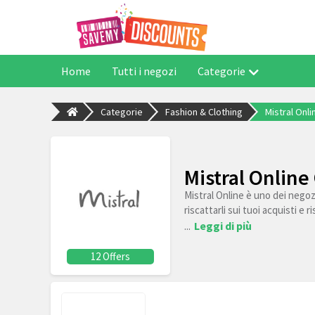
Home
Tutti i negozi
Categorie
Categorie
Fashion & Clothing
Mistral Onli
Mistral Online
Mistral Online è uno dei negozi
riscattarli sui tuoi acquisti e 
...
Leggi di più
12 Offers