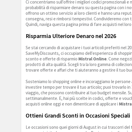
Ci concentriamo sull'offrire i migliori codici promozionali
probabilità di risparmiare denaro su questa pagina con i no
offrono un ottimo servizio ai loro clienti e hanno una reputa
consegna, resi e rimborsi tempestivi. Condivideremo con te 
Quindi, naviga questa pagina prima di fare acquisti nel loro n
Risparmia Ulteriore Denaro nel 2026
Se stai cercando di acquistare i tuoi articoli preferiti nel 2
SaveMyDiscounts, ci occupiamo dell'esperienza di shopping on
sconto e offerte di risparmio
Mistral Online
. Come negozi
prodotti di alta qualità. Scegli tra la loro gamma di collez
trovare offerte e affari che ti aiuteranno a gestire il tuo bu
Sosteniamo lo shopping online e incoraggiamo le persone a
investire tempo per trovare il tuo articolo; puoi trovarlo in 
viaggio, che possono contribuire al tuo budget mensile. S
settimanalmente. E, hai più scelte in codici, offerte e vouche
acquisti online oggi e non dimenticare di applicare i
Mistra
Ottieni Grandi Sconti in Occasioni Speciali
Le occasioni sono quei giorni di August in cui trascorri de