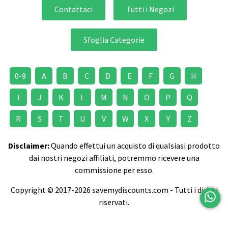
Contattaci
Tutti i Negozi
Sfoglia Categorie
0-9
A
B
C
D
E
F
G
H
I
J
K
L
M
N
O
P
Q
R
S
T
U
V
W
X
Y
Z
Disclaimer:
Quando effettui un acquisto di qualsiasi prodotto
dai nostri negozi affiliati, potremmo ricevere una
commissione per esso.
Copyright © 2017-2026 savemydiscounts.com - Tutti i diritti
riservati.