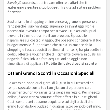
SaveMyDiscounts, puoi trovare offerte e affari che ti
aiuteranno a gestire il tuo budget. Ti aiuta ad evitare problemi
finanziari.
Sosteniamo lo shopping online e incoraggiamo le persone a
farlo perché i suoi vantaggi superano gli svantaggi. Non è
necessario investire tempo per trovare il tuo articolo; puoi
trovarlo in 2 minuti tramite il tuo browser. È possibile
risparmiare sui costi di viaggio, che possono contribuire al tuo
budget mensile. Supponiamo che tu sia un amante dello
shopping e faccia acquisti settimanalmente. E, hai più scelte in
codici, offerte e voucher che difficilmente troverai in qualsiasi
negozio fisico. Inizia a fare acquisti online oggi e non
dimenticare di applicare i
Mobile Unlocked codici sconto
.
Ottieni Grandi Sconti in Occasioni Speciali
Le occasioni sono quei giorni di August in cui trascorri del
tempo speciale con la tua famiglia, amici e persone care.
Ovviamente, non vorrai visitarle senza un regalo. Per i negozi
online, è abbastanza comune offrire offerte in questi giorni.
Così i compratori possono acquistare tutti gli articoli che
erano fuori dal loro budget in qualsiasi altro periodo dell'anno.