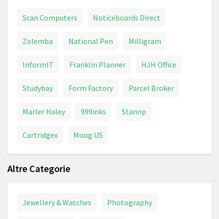
Scan Computers
Noticeboards Direct
Zolemba
National Pen
Milligram
InformIT
Franklin Planner
HJH Office
Studybay
Form Factory
Parcel Broker
Marler Haley
999inks
Stannp
Cartridgex
Moog US
Altre Categorie
Jewellery & Watches
Photography