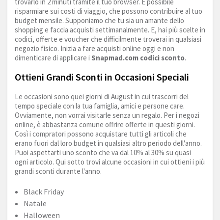
trovarlo in 2 minuti tramite il tuo browser. È possibile
risparmiare sui costi di viaggio, che possono contribuire al tuo
budget mensile. Supponiamo che tu sia un amante dello
shopping e faccia acquisti settimanalmente. E, hai più scelte in
codici, offerte e voucher che difficilmente troverai in qualsiasi
negozio fisico. Inizia a fare acquisti online oggi e non
dimenticare di applicare i
Snapmad.com
codici sconto
.
Ottieni Grandi Sconti in Occasioni Speciali
Le occasioni sono quei giorni di August in cui trascorri del
tempo speciale con la tua famiglia, amici e persone care.
Ovviamente, non vorrai visitarle senza un regalo. Per i negozi
online, è abbastanza comune offrire offerte in questi giorni.
Così i compratori possono acquistare tutti gli articoli che
erano fuori dal loro budget in qualsiasi altro periodo dell'anno.
Puoi aspettarti uno sconto che va dal 10% al 30% su quasi
ogni articolo. Qui sotto trovi alcune occasioni in cui ottieni i più
grandi sconti durante l'anno.
Black Friday
Natale
Halloween