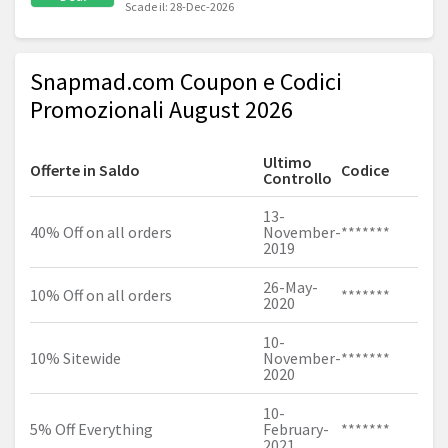
Scade il: 28-Dec-2026
Snapmad.com Coupon e Codici
Promozionali August 2026
Ultimo
Offerte in Saldo
Codice
Controllo
13-
40% Off on all orders
November-
*******
2019
26-May-
10% Off on all orders
*******
2020
10-
10% Sitewide
November-
*******
2020
10-
5% Off Everything
February-
*******
2021