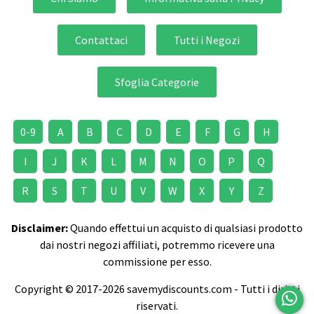
Contattaci
Tutti i Negozi
Sfoglia Categorie
0-9
A
B
C
D
E
F
G
H
I
J
K
L
M
N
O
P
Q
R
S
T
U
V
W
X
Y
Z
Disclaimer:
Quando effettui un acquisto di qualsiasi prodotto
dai nostri negozi affiliati, potremmo ricevere una
commissione per esso.
Copyright © 2017-2026 savemydiscounts.com - Tutti i diritti
riservati.