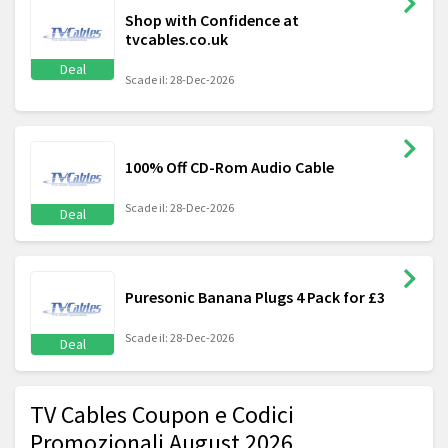
Shop with Confidence at
tvcables.co.uk
Deal
Scade il: 28-Dec-2026
100% Off CD-Rom Audio Cable
Scade il: 28-Dec-2026
Deal
Puresonic Banana Plugs 4 Pack for £3
Scade il: 28-Dec-2026
Deal
TV Cables Coupon e Codici
Promozionali August 2026