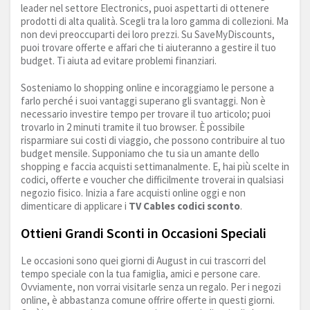
leader nel settore Electronics, puoi aspettarti di ottenere
prodotti di alta qualità. Scegli tra la loro gamma di collezioni. Ma
non devi preoccuparti dei loro prezzi. Su SaveMyDiscounts,
puoi trovare offerte e affari che ti aiuteranno a gestire il tuo
budget. Ti aiuta ad evitare problemi finanziari.
Sosteniamo lo shopping online e incoraggiamo le persone a
farlo perché i suoi vantaggi superano gli svantaggi. Non è
necessario investire tempo per trovare il tuo articolo; puoi
trovarlo in 2 minuti tramite il tuo browser. È possibile
risparmiare sui costi di viaggio, che possono contribuire al tuo
budget mensile. Supponiamo che tu sia un amante dello
shopping e faccia acquisti settimanalmente. E, hai più scelte in
codici, offerte e voucher che difficilmente troverai in qualsiasi
negozio fisico. Inizia a fare acquisti online oggi e non
dimenticare di applicare i
TV Cables codici sconto
.
Ottieni Grandi Sconti in Occasioni Speciali
Le occasioni sono quei giorni di August in cui trascorri del
tempo speciale con la tua famiglia, amici e persone care.
Ovviamente, non vorrai visitarle senza un regalo. Per i negozi
online, è abbastanza comune offrire offerte in questi giorni.