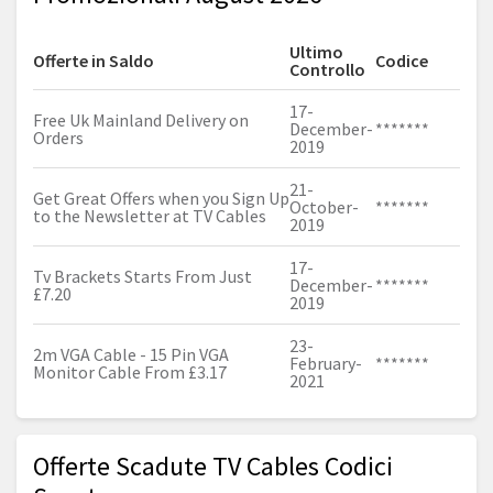
Ultimo
Offerte in Saldo
Codice
Controllo
17-
Free Uk Mainland Delivery on
December-
*******
Orders
2019
21-
Get Great Offers when you Sign Up
October-
*******
to the Newsletter at TV Cables
2019
17-
Tv Brackets Starts From Just
December-
*******
£7.20
2019
23-
2m VGA Cable - 15 Pin VGA
February-
*******
Monitor Cable From £3.17
2021
Offerte Scadute TV Cables Codici