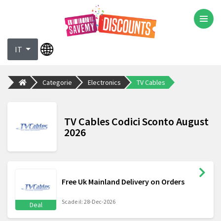
IT
Categorie
Electronics
TV Cables
TV Cables Codici Sconto August
2026
Free Uk Mainland Delivery on Orders
Scade il: 28-Dec-2026
Deal