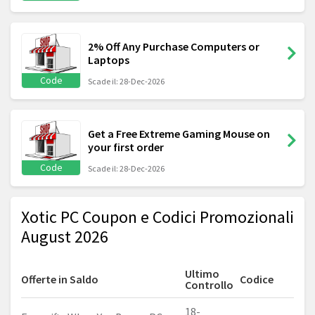
2% Off Any Purchase Computers or
Laptops
Code
Scade il: 28-Dec-2026
Get a Free Extreme Gaming Mouse on
your first order
Code
Scade il: 28-Dec-2026
Xotic PC Coupon e Codici Promozionali
August 2026
Ultimo
Offerte in Saldo
Codice
Controllo
18-