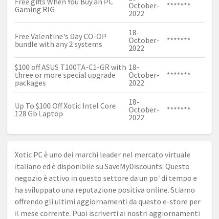
Free gifts When You Buy an PC
October-
*******
Gaming RIG
2022
18-
Free Valentine's Day CO-OP
October-
*******
bundle with any 2 systems
2022
$100 off ASUS T100TA-C1-GR with
18-
three or more special upgrade
October-
*******
packages
2022
18-
Up To $100 Off Xotic Intel Core
October-
*******
128 Gb Laptop
2022
Xotic PC è uno dei marchi leader nel mercato virtuale
italiano ed è disponibile su SaveMyDiscounts. Questo
negozio è attivo in questo settore da un po' di tempo e
ha sviluppato una reputazione positiva online. Stiamo
offrendo gli ultimi aggiornamenti da questo e-store per
il mese corrente. Puoi iscriverti ai nostri aggiornamenti