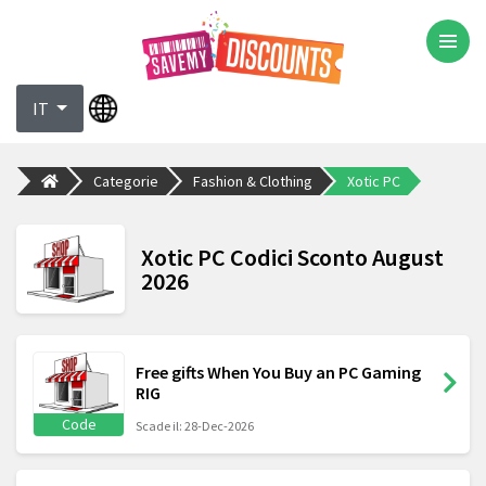
IT
Categorie
Fashion & Clothing
Xotic PC
Xotic PC Codici Sconto August
2026
Free gifts When You Buy an PC Gaming
RIG
Code
Scade il: 28-Dec-2026