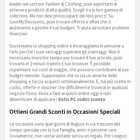
leader nel settore Fashion & Clothing, puoi aspettarti di
ottenere prodotti di alta qualità. Scegli tra la loro gamma di
collezioni. Ma non devi preoccuparti dei loro prezzi. Su
SaveMyDiscounts, puoi trovare offerte e affari che ti
aiuteranno a gestire il tuo budget. Ti aiuta ad evitare problemi
finanziari.
Sosteniamo lo shopping online e incoraggiamo le persone a
farlo perché i suoi vantaggi superano gli svantaggi. Non è
necessario investire tempo per trovare il tuo articolo; puoi
trovarlo in 2 minuti tramite il tuo browser. È possibile
risparmiare sui costi di viaggio, che possono contribuire al tuo
budget mensile. Supponiamo che tu sia un amante dello
shopping e faccia acquisti settimanalmente. E, hai più scelte in
codici, offerte e voucher che difficilmente troverai in qualsiasi
negozio fisico. Inizia a fare acquisti online oggi e non
dimenticare di applicare i
Xotic PC codici sconto
.
Ottieni Grandi Sconti in Occasioni Speciali
Le occasioni sono quei giorni di August in cui trascorri del
tempo speciale con la tua famiglia, amici e persone care.
Ovviamente, non vorrai visitarle senza un regalo. Per i negozi