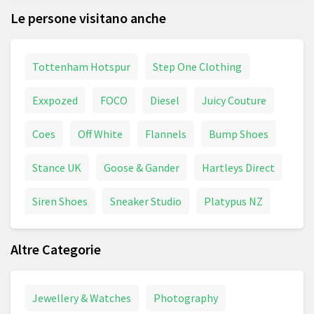
Le persone visitano anche
Tottenham Hotspur
Step One Clothing
Exxpozed
FOCO
Diesel
Juicy Couture
Coes
Off White
Flannels
Bump Shoes
Stance UK
Goose & Gander
Hartleys Direct
Siren Shoes
Sneaker Studio
Platypus NZ
Altre Categorie
Jewellery & Watches
Photography