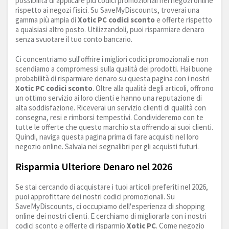
possibilità di applicare più codici promozionali nei negozi online
rispetto ai negozi fisici. Su SaveMyDiscounts, troverai una
gamma più ampia di
Xotic PC codici sconto
e offerte rispetto
a qualsiasi altro posto. Utilizzandoli, puoi risparmiare denaro
senza svuotare il tuo conto bancario.
Ci concentriamo sull'offrire i migliori codici promozionali e non
scendiamo a compromessi sulla qualità dei prodotti. Hai buone
probabilità di risparmiare denaro su questa pagina con i nostri
Xotic PC codici sconto
. Oltre alla qualità degli articoli, offrono
un ottimo servizio ai loro clienti e hanno una reputazione di
alta soddisfazione. Riceverai un servizio clienti di qualità con
consegna, resi e rimborsi tempestivi. Condivideremo con te
tutte le offerte che questo marchio sta offrendo ai suoi clienti.
Quindi, naviga questa pagina prima di fare acquisti nel loro
negozio online. Salvala nei segnalibri per gli acquisti futuri.
Risparmia Ulteriore Denaro nel 2026
Se stai cercando di acquistare i tuoi articoli preferiti nel 2026,
puoi approfittare dei nostri codici promozionali. Su
SaveMyDiscounts, ci occupiamo dell'esperienza di shopping
online dei nostri clienti. E cerchiamo di migliorarla con i nostri
codici sconto e offerte di risparmio
Xotic PC
. Come negozio