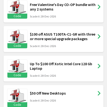
Free Valentine's Day CO-OP bundle with
any 2 systems
Code
Scade il: 28-Dec-2026
$100 off ASUS T100TA-C1-GR with three
or more special upgrade packages
Code
Scade il: 28-Dec-2026
Up To $100 Off Xotic Intel Core 128 Gb
Laptop
Code
Scade il: 28-Dec-2026
$50 Off New Desktops
Scade il: 28-Dec-2026
Code