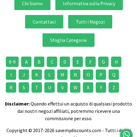
Chi Siamo
Informativa sulla Privacy
Contattaci
Tutti i Negozi
Sfoglia Categorie
0-9
A
B
C
D
E
F
G
H
I
J
K
L
M
N
O
P
Q
R
S
T
U
V
W
X
Y
Z
Disclaimer:
Quando effettui un acquisto di qualsiasi prodotto
dai nostri negozi affiliati, potremmo ricevere una
commissione per esso.
Copyright © 2017-2026 savemydiscounts.com - Tutti i diritti