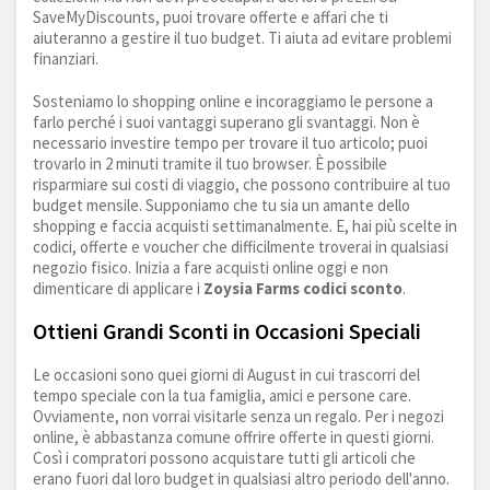
SaveMyDiscounts, puoi trovare offerte e affari che ti
aiuteranno a gestire il tuo budget. Ti aiuta ad evitare problemi
finanziari.
Sosteniamo lo shopping online e incoraggiamo le persone a
farlo perché i suoi vantaggi superano gli svantaggi. Non è
necessario investire tempo per trovare il tuo articolo; puoi
trovarlo in 2 minuti tramite il tuo browser. È possibile
risparmiare sui costi di viaggio, che possono contribuire al tuo
budget mensile. Supponiamo che tu sia un amante dello
shopping e faccia acquisti settimanalmente. E, hai più scelte in
codici, offerte e voucher che difficilmente troverai in qualsiasi
negozio fisico. Inizia a fare acquisti online oggi e non
dimenticare di applicare i
Zoysia Farms codici sconto
.
Ottieni Grandi Sconti in Occasioni Speciali
Le occasioni sono quei giorni di August in cui trascorri del
tempo speciale con la tua famiglia, amici e persone care.
Ovviamente, non vorrai visitarle senza un regalo. Per i negozi
online, è abbastanza comune offrire offerte in questi giorni.
Così i compratori possono acquistare tutti gli articoli che
erano fuori dal loro budget in qualsiasi altro periodo dell'anno.