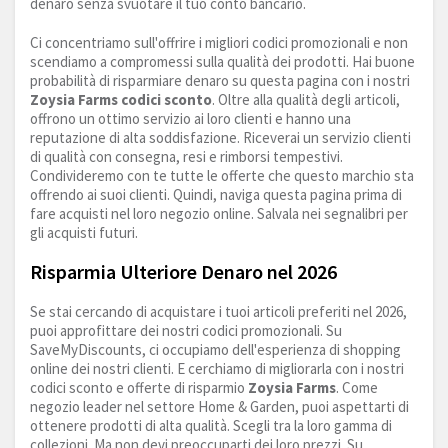
denaro senza svuotare il tuo conto bancario.
Ci concentriamo sull'offrire i migliori codici promozionali e non
scendiamo a compromessi sulla qualità dei prodotti. Hai buone
probabilità di risparmiare denaro su questa pagina con i nostri
Zoysia Farms codici sconto
. Oltre alla qualità degli articoli,
offrono un ottimo servizio ai loro clienti e hanno una
reputazione di alta soddisfazione. Riceverai un servizio clienti
di qualità con consegna, resi e rimborsi tempestivi.
Condivideremo con te tutte le offerte che questo marchio sta
offrendo ai suoi clienti. Quindi, naviga questa pagina prima di
fare acquisti nel loro negozio online. Salvala nei segnalibri per
gli acquisti futuri.
Risparmia Ulteriore Denaro nel 2026
Se stai cercando di acquistare i tuoi articoli preferiti nel 2026,
puoi approfittare dei nostri codici promozionali. Su
SaveMyDiscounts, ci occupiamo dell'esperienza di shopping
online dei nostri clienti. E cerchiamo di migliorarla con i nostri
codici sconto e offerte di risparmio
Zoysia Farms
. Come
negozio leader nel settore Home & Garden, puoi aspettarti di
ottenere prodotti di alta qualità. Scegli tra la loro gamma di
collezioni. Ma non devi preoccuparti dei loro prezzi. Su