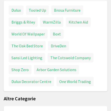
Dulux
Tooled Up
Brosa Furniture
Briggs & Riley
WarmZilla
Kitchen Aid
World Of Wallpaper
Boxt
The Oak Bed Store
DriveDen
Sansi Led Lighting
The Cotswold Company
Shop Zero
Arbor Garden Solutions
Dulux Decorator Centre
One World Trading
Altre Categorie