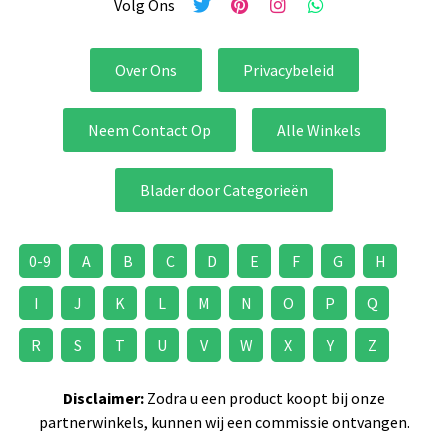
Volg Ons
Over Ons
Privacybeleid
Neem Contact Op
Alle Winkels
Blader door Categorieën
0-9
A
B
C
D
E
F
G
H
I
J
K
L
M
N
O
P
Q
R
S
T
U
V
W
X
Y
Z
Disclaimer:
Zodra u een product koopt bij onze
partnerwinkels, kunnen wij een commissie ontvangen.