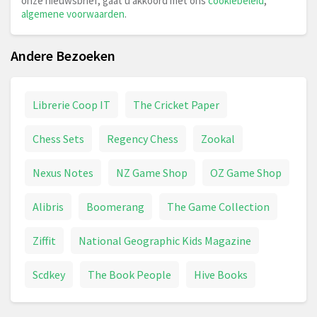
onze nieuwsbrief, gaat u akkoord met ons
cookiebeleid
,
algemene voorwaarden
.
Andere Bezoeken
Librerie Coop IT
The Cricket Paper
Chess Sets
Regency Chess
Zookal
Nexus Notes
NZ Game Shop
OZ Game Shop
Alibris
Boomerang
The Game Collection
Ziffit
National Geographic Kids Magazine
Scdkey
The Book People
Hive Books