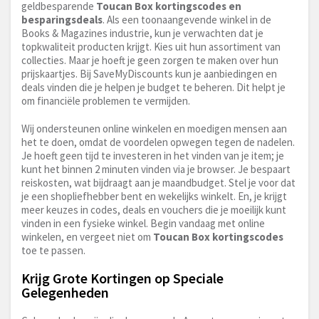
geldbesparende
Toucan Box kortingscodes en
besparingsdeals
. Als een toonaangevende winkel in de
Books & Magazines industrie, kun je verwachten dat je
topkwaliteit producten krijgt. Kies uit hun assortiment van
collecties. Maar je hoeft je geen zorgen te maken over hun
prijskaartjes. Bij SaveMyDiscounts kun je aanbiedingen en
deals vinden die je helpen je budget te beheren. Dit helpt je
om financiële problemen te vermijden.
Wij ondersteunen online winkelen en moedigen mensen aan
het te doen, omdat de voordelen opwegen tegen de nadelen.
Je hoeft geen tijd te investeren in het vinden van je item; je
kunt het binnen 2 minuten vinden via je browser. Je bespaart
reiskosten, wat bijdraagt aan je maandbudget. Stel je voor dat
je een shopliefhebber bent en wekelijks winkelt. En, je krijgt
meer keuzes in codes, deals en vouchers die je moeilijk kunt
vinden in een fysieke winkel. Begin vandaag met online
winkelen, en vergeet niet om
Toucan Box kortingscodes
toe te passen.
Krijg Grote Kortingen op Speciale
Gelegenheden