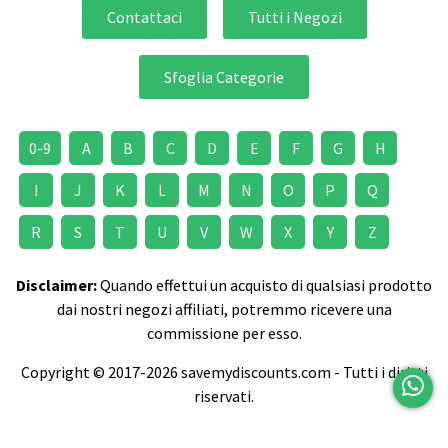
Contattaci
Tutti i Negozi
Sfoglia Categorie
0-9
A
B
C
D
E
F
G
H
I
J
K
L
M
N
O
P
Q
R
S
T
U
V
W
X
Y
Z
Disclaimer:
Quando effettui un acquisto di qualsiasi prodotto
dai nostri negozi affiliati, potremmo ricevere una
commissione per esso.
Copyright © 2017-2026 savemydiscounts.com - Tutti i diritti
riservati.