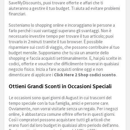
SaveMyDiscounts, puoi trovare offerte e affari che ti
aiuteranno a gestire il tuo budget. Ti aiuta ad evitare problemi
finanziari.
Sosteniamo lo shopping online e incoraggiamo le persone a
farlo perché i suoi vantaggi superano gli svantaggi. Non è
necessario investire tempo per trovare il tuo articolo; puoi
trovarlo in 2 minuti tramite il tuo browser. È possibile
risparmiare sui costi di viaggio, che possono contribuire al tuo
budget mensile. Supponiamo che tu sia un amante dello
shopping e faccia acquisti settimanalmente. E, hai più scelte in
codici, offerte e voucher che difficilmente troverai in qualsiasi
negozio fisico. Inizia a fare acquisti online oggi e non
dimenticare di applicare i
Click Here 2 Shop codici sconto
.
Ottieni Grandi Sconti in Occasioni Speciali
Le occasioni sono quei giorni di August in cui trascorri del
tempo speciale con la tua famiglia, amici e persone care.
Ovviamente, non vorrai visitarle senza un regalo. Per i negozi
online, è abbastanza comune offrire offerte in questi giorni.
Così i compratori possono acquistare tutti gli articoli che
erano fuori dal loro budget in qualsiasi altro periodo dell'anno.