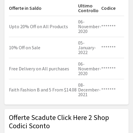
Ultimo
Offerte in Saldo
Codice
Controllo
06-
Upto 20% Off on All Products
November-
*******
2020
05-
10% Off on Sale
January-
*******
2022
06-
Free Delivery on All purchases
November-
*******
2020
08-
Faith Fashion B and 5 From $14.08
December-
*******
2021
Offerte Scadute Click Here 2 Shop
Codici Sconto