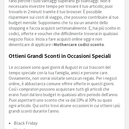
farlo perché i suoi vantaggi superano gli svantaggi. Non è
necessario investire tempo per trovare il tuo articolo; puoi
trovarlo in 2 minuti tramite il tuo browser. È possibile
risparmiare sui costi di viaggio, che possono contribuire al tuo
budget mensile. Supponiamo che tu sia un amante dello
shopping e faccia acquisti settimanalmente. E, hai più scelte in
codici, offerte e voucher che difficilmente troverai in qualsiasi
negozio fisico. Inizia a fare acquisti online oggi e non
dimenticare di applicare i
Mothercare codici sconto
.
Ottieni Grandi Sconti in Occasioni Speciali
Le occasioni sono quei giorni di August in cui trascorri del
tempo speciale con la tua famiglia, amici e persone care.
Ovviamente, non vorrai visitarle senza un regalo. Per i negozi
online, è abbastanza comune offrire offerte in questi giorni.
Così i compratori possono acquistare tutti gli articoli che
erano fuori dal loro budget in qualsiasi altro periodo dell'anno.
Puoi aspettarti uno sconto che va dal 10% al 30% su quasi
ogni articolo. Qui sotto trovi alcune occasioni in cui ottieni i più
grandi sconti durante l'anno.
Black Friday