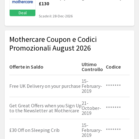
£130
Deal
Scade il: 28-Dec-2026
Mothercare Coupon e Codici
Promozionali August 2026
Ultimo
Offerte in Saldo
Codice
Controllo
15-
Free UK Delivery on your purchase
February-
*******
2019
21-
Get Great Offers when you Sign Up
October-
*******
to the Newsletter at Mothercare
2019
15-
£30 Off on Sleeping Crib
February-
*******
2019