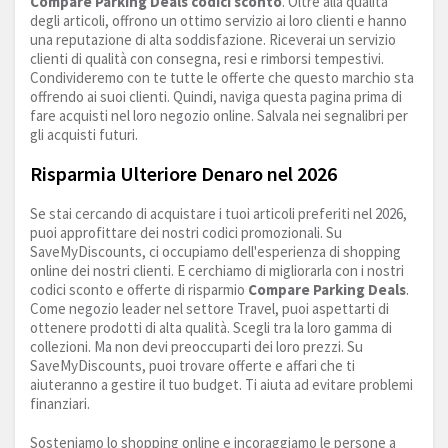
Compare Parking Deals codici sconto
. Oltre alla qualità
degli articoli, offrono un ottimo servizio ai loro clienti e hanno
una reputazione di alta soddisfazione. Riceverai un servizio
clienti di qualità con consegna, resi e rimborsi tempestivi.
Condivideremo con te tutte le offerte che questo marchio sta
offrendo ai suoi clienti. Quindi, naviga questa pagina prima di
fare acquisti nel loro negozio online. Salvala nei segnalibri per
gli acquisti futuri.
Risparmia Ulteriore Denaro nel 2026
Se stai cercando di acquistare i tuoi articoli preferiti nel 2026,
puoi approfittare dei nostri codici promozionali. Su
SaveMyDiscounts, ci occupiamo dell'esperienza di shopping
online dei nostri clienti. E cerchiamo di migliorarla con i nostri
codici sconto e offerte di risparmio
Compare Parking Deals
.
Come negozio leader nel settore Travel, puoi aspettarti di
ottenere prodotti di alta qualità. Scegli tra la loro gamma di
collezioni. Ma non devi preoccuparti dei loro prezzi. Su
SaveMyDiscounts, puoi trovare offerte e affari che ti
aiuteranno a gestire il tuo budget. Ti aiuta ad evitare problemi
finanziari.
Sosteniamo lo shopping online e incoraggiamo le persone a