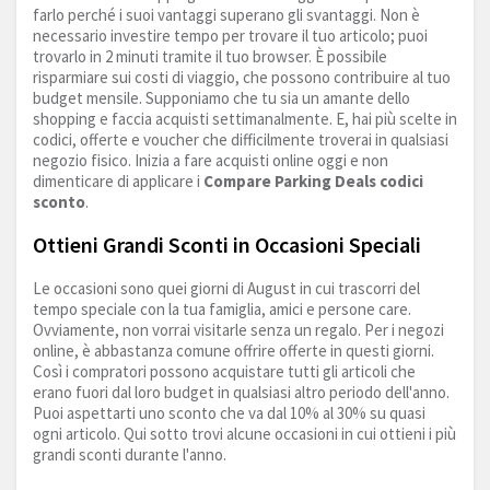
farlo perché i suoi vantaggi superano gli svantaggi. Non è
necessario investire tempo per trovare il tuo articolo; puoi
trovarlo in 2 minuti tramite il tuo browser. È possibile
risparmiare sui costi di viaggio, che possono contribuire al tuo
budget mensile. Supponiamo che tu sia un amante dello
shopping e faccia acquisti settimanalmente. E, hai più scelte in
codici, offerte e voucher che difficilmente troverai in qualsiasi
negozio fisico. Inizia a fare acquisti online oggi e non
dimenticare di applicare i
Compare Parking Deals codici
sconto
.
Ottieni Grandi Sconti in Occasioni Speciali
Le occasioni sono quei giorni di August in cui trascorri del
tempo speciale con la tua famiglia, amici e persone care.
Ovviamente, non vorrai visitarle senza un regalo. Per i negozi
online, è abbastanza comune offrire offerte in questi giorni.
Così i compratori possono acquistare tutti gli articoli che
erano fuori dal loro budget in qualsiasi altro periodo dell'anno.
Puoi aspettarti uno sconto che va dal 10% al 30% su quasi
ogni articolo. Qui sotto trovi alcune occasioni in cui ottieni i più
grandi sconti durante l'anno.