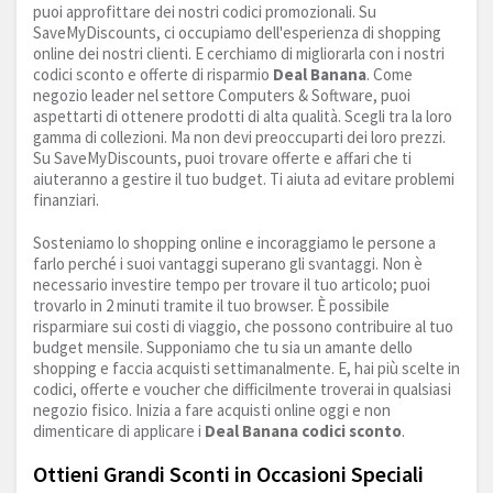
puoi approfittare dei nostri codici promozionali. Su
SaveMyDiscounts, ci occupiamo dell'esperienza di shopping
online dei nostri clienti. E cerchiamo di migliorarla con i nostri
codici sconto e offerte di risparmio
Deal Banana
. Come
negozio leader nel settore Computers & Software, puoi
aspettarti di ottenere prodotti di alta qualità. Scegli tra la loro
gamma di collezioni. Ma non devi preoccuparti dei loro prezzi.
Su SaveMyDiscounts, puoi trovare offerte e affari che ti
aiuteranno a gestire il tuo budget. Ti aiuta ad evitare problemi
finanziari.
Sosteniamo lo shopping online e incoraggiamo le persone a
farlo perché i suoi vantaggi superano gli svantaggi. Non è
necessario investire tempo per trovare il tuo articolo; puoi
trovarlo in 2 minuti tramite il tuo browser. È possibile
risparmiare sui costi di viaggio, che possono contribuire al tuo
budget mensile. Supponiamo che tu sia un amante dello
shopping e faccia acquisti settimanalmente. E, hai più scelte in
codici, offerte e voucher che difficilmente troverai in qualsiasi
negozio fisico. Inizia a fare acquisti online oggi e non
dimenticare di applicare i
Deal Banana codici sconto
.
Ottieni Grandi Sconti in Occasioni Speciali