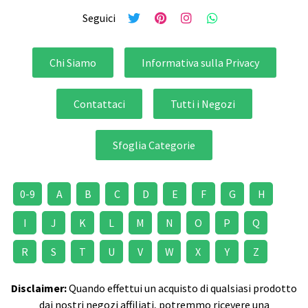
Seguici
Chi Siamo
Informativa sulla Privacy
Contattaci
Tutti i Negozi
Sfoglia Categorie
0-9
A
B
C
D
E
F
G
H
I
J
K
L
M
N
O
P
Q
R
S
T
U
V
W
X
Y
Z
Disclaimer:
Quando effettui un acquisto di qualsiasi prodotto
dai nostri negozi affiliati, potremmo ricevere una