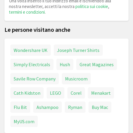
Una volta inserito il tuo indirizzo email e iscrivendoti alla
nostra newsletter, accetti la nostra
politica sui cookie
,
termini e condizioni
.
Le persone visitano anche
Wondershare UK
Joseph Turner Shirts
Simply Electricals
Hush
Great Magazines
Savile Row Company
Musicroom
Cath Kidston
LEGO
Corel
Menakart
Flu Bit
Ashampoo
Ryman
Buy Mac
MyUS.com