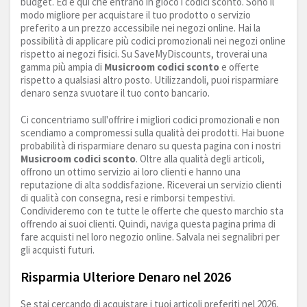
budget. Ed è qui che entrano in gioco i codici sconto. Sono il
modo migliore per acquistare il tuo prodotto o servizio
preferito a un prezzo accessibile nei negozi online. Hai la
possibilità di applicare più codici promozionali nei negozi online
rispetto ai negozi fisici. Su SaveMyDiscounts, troverai una
gamma più ampia di
Musicroom codici sconto
e offerte
rispetto a qualsiasi altro posto. Utilizzandoli, puoi risparmiare
denaro senza svuotare il tuo conto bancario.
Ci concentriamo sull'offrire i migliori codici promozionali e non
scendiamo a compromessi sulla qualità dei prodotti. Hai buone
probabilità di risparmiare denaro su questa pagina con i nostri
Musicroom codici sconto
. Oltre alla qualità degli articoli,
offrono un ottimo servizio ai loro clienti e hanno una
reputazione di alta soddisfazione. Riceverai un servizio clienti
di qualità con consegna, resi e rimborsi tempestivi.
Condivideremo con te tutte le offerte che questo marchio sta
offrendo ai suoi clienti. Quindi, naviga questa pagina prima di
fare acquisti nel loro negozio online. Salvala nei segnalibri per
gli acquisti futuri.
Risparmia Ulteriore Denaro nel 2026
Se stai cercando di acquistare i tuoi articoli preferiti nel 2026,