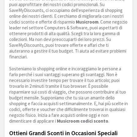
puoi approfittare dei nostri codici promozionali. Su
SaveMyDiscounts, ci occupiamo dell'esperienza di shopping
online dei nostri clienti. E cerchiamo di migliorarla con i nostri
codici sconto e offerte di risparmio
Musicroom
. Come negozio
leader nel settore Computers & Software, puoi aspettarti di
ottenere prodotti di alta qualità. Scegli tra la loro gamma di
collezioni. Ma non devi preoccuparti dei loro prezzi. Su
SaveMyDiscounts, puoi trovare offerte e affari che ti
aiuteranno a gestire il tuo budget. Ti aiuta ad evitare problemi
finanziari.
Sosteniamo lo shopping online e incoraggiamo le persone a
farlo perché i suoi vantaggi superano gli svantaggi. Non è
necessario investire tempo per trovare il tuo articolo; puoi
trovarlo in 2 minuti tramite il tuo browser. È possibile
risparmiare sui costi di viaggio, che possono contribuire al tuo
budget mensile. Supponiamo che tu sia un amante dello
shopping e faccia acquisti settimanalmente. E, hai più scelte in
codici, offerte e voucher che difficilmente troverai in qualsiasi
negozio fisico. Inizia a fare acquisti online oggi e non
dimenticare di applicare i
Musicroom codici sconto
.
Ottieni Grandi Sconti in Occasioni Speciali