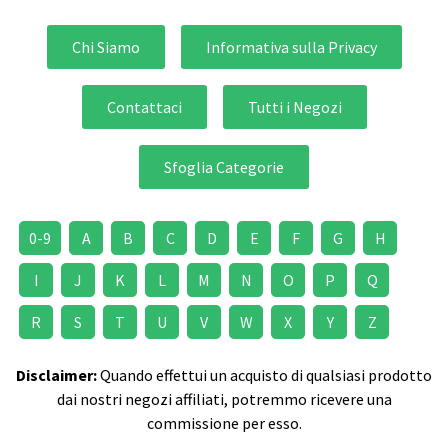
Chi Siamo
Informativa sulla Privacy
Contattaci
Tutti i Negozi
Sfoglia Categorie
0-9
A
B
C
D
E
F
G
H
I
J
K
L
M
N
O
P
Q
R
S
T
U
V
W
X
Y
Z
Disclaimer:
Quando effettui un acquisto di qualsiasi prodotto
dai nostri negozi affiliati, potremmo ricevere una
commissione per esso.