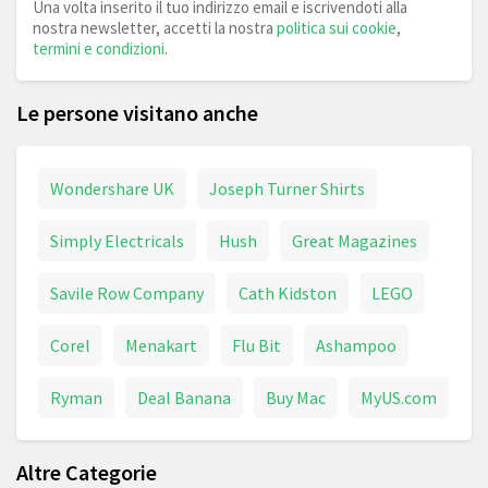
Una volta inserito il tuo indirizzo email e iscrivendoti alla
nostra newsletter, accetti la nostra
politica sui cookie
,
termini e condizioni
.
Le persone visitano anche
Wondershare UK
Joseph Turner Shirts
Simply Electricals
Hush
Great Magazines
Savile Row Company
Cath Kidston
LEGO
Corel
Menakart
Flu Bit
Ashampoo
Ryman
Deal Banana
Buy Mac
MyUS.com
Altre Categorie