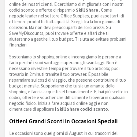
online dei nostri clienti. E cerchiamo di migliorarla con i nostri
codici sconto e offerte di risparmio
Skill Share
. Come
negozio leader nel settore Office Supplies, puoi aspettarti di
ottenere prodotti di alta qualità. Scegli tra la loro gamma di
collezioni. Ma non devi preoccuparti dei loro prezzi. Su
SaveMyDiscounts, puoi trovare offerte e affari che ti
aiuteranno a gestire il tuo budget. Ti aiuta ad evitare problemi
finanziari.
Sosteniamo lo shopping online e incoraggiamo le persone a
farlo perché i suoi vantaggi superano gli svantaggi. Non è
necessario investire tempo per trovare il tuo articolo; puoi
trovarlo in 2 minuti tramite il tuo browser. È possibile
risparmiare sui costi di viaggio, che possono contribuire al tuo
budget mensile. Supponiamo che tu sia un amante dello
shopping e faccia acquisti settimanalmente. E, hai più scelte in
codici, offerte e voucher che difficilmente troverai in qualsiasi
negozio fisico. Inizia a fare acquisti online oggi e non
dimenticare di applicare i
Skill Share codici sconto
.
Ottieni Grandi Sconti in Occasioni Speciali
Le occasioni sono quei giorni di August in cui trascorri del