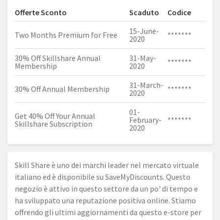
Offerte Sconto
Scaduto
Codice
15-June-
Two Months Premium for Free
*******
2020
30% Off Skillshare Annual
31-May-
*******
Membership
2020
31-March-
30% Off Annual Membership
*******
2020
01-
Get 40% Off Your Annual
February-
*******
Skillshare Subscription
2020
Skill Share è uno dei marchi leader nel mercato virtuale
italiano ed è disponibile su SaveMyDiscounts. Questo
negozio è attivo in questo settore da un po' di tempo e
ha sviluppato una reputazione positiva online. Stiamo
offrendo gli ultimi aggiornamenti da questo e-store per