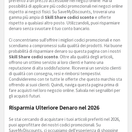
preferito a un prezzo accessibile nei negozi online. Hai la
possibilità di applicare più codici promozionali nei negozi online
rispetto ai negozi fisici. Su SaveMyDiscounts, troverai una
gamma più ampia di
Skill Share codici sconto
e offerte
rispetto a qualsiasi altro posto. Utilizzandoli, puoi risparmiare
denaro senza svuotare il tuo conto bancario.
Ci concentriamo sull'offrire i migliori codici promozionali e non
scendiamo a compromessi sulla qualità dei prodotti. Hai buone
probabilità di risparmiare denaro su questa pagina con i nostri
Skill Share codici sconto
. Oltre alla qualità degli articoli,
offrono un ottimo servizio ai loro clienti e hanno una
reputazione di alta soddisfazione. Riceverai un servizio clienti
di qualità con consegna, resi e rimborsi tempestivi.
Condivideremo con te tutte le offerte che questo marchio sta
offrendo ai suoi clienti. Quindi, naviga questa pagina prima di
fare acquisti nel loro negozio online. Salvala nei segnalibri per
gli acquisti futuri.
Risparmia Ulteriore Denaro nel 2026
Se stai cercando di acquistare i tuoi articoli preferiti nel 2026,
puoi approfittare dei nostri codici promozionali. Su
SaveMyDiscounts, ci occupiamo dell'esperienza di shopping