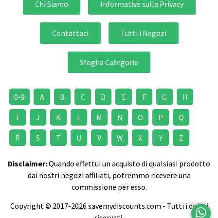
Chi Siamo
Informativa sulla Privacy
Contattaci
Tutti i Negozi
Sfoglia Categorie
0-9
A
B
C
D
E
F
G
H
I
J
K
L
M
N
O
P
Q
R
S
T
U
V
W
X
Y
Z
Disclaimer:
Quando effettui un acquisto di qualsiasi prodotto
dai nostri negozi affiliati, potremmo ricevere una
commissione per esso.
Copyright © 2017-2026 savemydiscounts.com - Tutti i diritti
riservati.