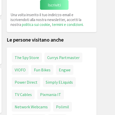
Iscriviti
Una volta inserito il tuo indirizzo email e
iscrivendoti alla nostra newsletter, accetti la
nostra
politica sui cookie
,
termini e condizioni
.
Le persone visitano anche
The Spy Store
Currys Partmaster
VIOFO
Fun Bikes
Engwe
Power Direct
Simply ELiquids
TV Cables
Pixmania IT
Network Webcams
Polimil