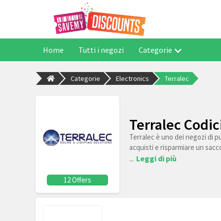
Home
Tutti i negozi
Categorie
Categorie
Electronics
Terralec
Terralec Codic
Terralec è uno dei negozi di pu
acquisti e risparmiare un sacco
...
Leggi di più
12 Offers