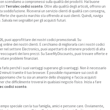
 e non scendiamo a compromessi sulla qualità dei prodotti. Hai buone
stri
Terralec codici sconto
. Oltre alla qualità degli articoli, offrono un
lta soddisfazione. Riceverai un servizio clienti di qualità con consegna,
fferte che questo marchio sta offrendo ai suoi clienti. Quindi, naviga
Salvala nei segnalibri per gli acquisti futuri.
026, puoi approfittare dei nostri codici promozionali. Su
line dei nostri clienti. E cerchiamo di migliorarla con i nostri codici
r nel settore Electronics, puoi aspettarti di ottenere prodotti di alta
 preoccuparti dei loro prezzi. Su SaveMyDiscounts, puoi trovare offerte e
evitare problemi finanziari.
 farlo perché i suoi vantaggi superano gli svantaggi. Non è necessario
2 minuti tramite il tuo browser. È possibile risparmiare sui costi di
upponiamo che tu sia un amante dello shopping e faccia acquisti
r che difficilmente troverai in qualsiasi negozio fisico. Inizia a fare
ec codici sconto
.
l tempo speciale con la tua famiglia, amici e persone care. Ovviamente,