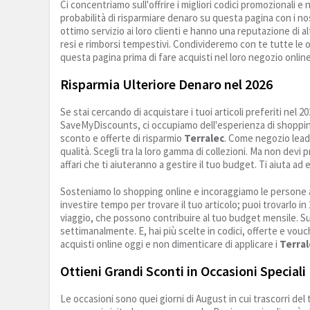
Ci concentriamo sull'offrire i migliori codici promozionali
probabilità di risparmiare denaro su questa pagina con i no
ottimo servizio ai loro clienti e hanno una reputazione di a
resi e rimborsi tempestivi. Condivideremo con te tutte le o
questa pagina prima di fare acquisti nel loro negozio online. 
Risparmia Ulteriore Denaro nel 2026
Se stai cercando di acquistare i tuoi articoli preferiti nel 2
SaveMyDiscounts, ci occupiamo dell'esperienza di shopping on
sconto e offerte di risparmio
Terralec
. Come negozio leade
qualità. Scegli tra la loro gamma di collezioni. Ma non devi
affari che ti aiuteranno a gestire il tuo budget. Ti aiuta ad 
Sosteniamo lo shopping online e incoraggiamo le persone a
investire tempo per trovare il tuo articolo; puoi trovarlo in 
viaggio, che possono contribuire al tuo budget mensile. S
settimanalmente. E, hai più scelte in codici, offerte e vouche
acquisti online oggi e non dimenticare di applicare i
Terral
Ottieni Grandi Sconti in Occasioni Speciali
Le occasioni sono quei giorni di August in cui trascorri de