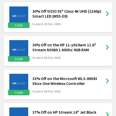
30% Off VIZIO 55" Class 4K UHD (2160p)
Smart LED (M55-E0)
Scade il: 28-Dec-2026
Code
30% Off on the HP 11-y010wm 11.6"
Stream N3060 1.60Ghz 4GB RAM
Scade il: 28-Dec-2026
Code
33% Off on the Microsoft WL3-00043
Xbox One Wireless Controller
Scade il: 28-Dec-2026
Code
37% Off on HP Stream 14" Jet Black