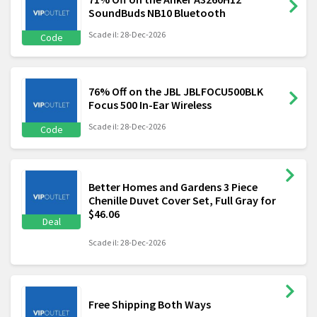
SoundBuds NB10 Bluetooth
Scade il: 28-Dec-2026
Code
76% Off on the JBL JBLFOCU500BLK
Focus 500 In-Ear Wireless
Scade il: 28-Dec-2026
Code
Better Homes and Gardens 3 Piece
Chenille Duvet Cover Set, Full Gray for
$46.06
Deal
Scade il: 28-Dec-2026
Free Shipping Both Ways