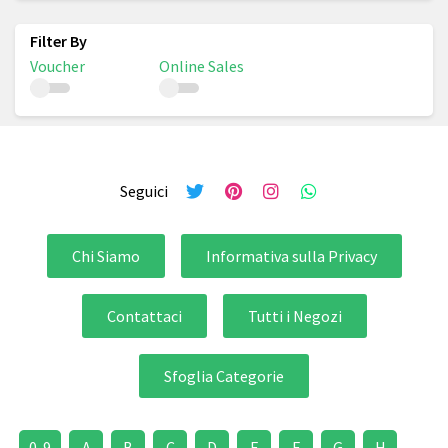
Voucher
Online Sales
Seguici
Chi Siamo
Informativa sulla Privacy
Contattaci
Tutti i Negozi
Sfoglia Categorie
0-9
A
B
C
D
E
F
G
H