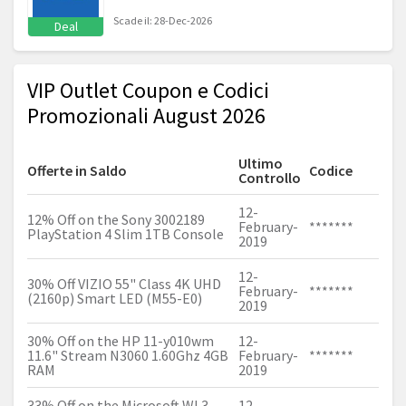
Scade il: 28-Dec-2026
Deal
VIP Outlet Coupon e Codici
Promozionali August 2026
Ultimo
Offerte in Saldo
Codice
Controllo
12-
12% Off on the Sony 3002189
February-
*******
PlayStation 4 Slim 1TB Console
2019
12-
30% Off VIZIO 55" Class 4K UHD
February-
*******
(2160p) Smart LED (M55-E0)
2019
30% Off on the HP 11-y010wm
12-
11.6" Stream N3060 1.60Ghz 4GB
February-
*******
RAM
2019
33% Off on the Microsoft WL3-
12-