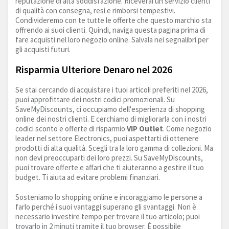
reputazione di alta soddisfazione. Riceverai un servizio clienti
di qualità con consegna, resi e rimborsi tempestivi.
Condivideremo con te tutte le offerte che questo marchio sta
offrendo ai suoi clienti. Quindi, naviga questa pagina prima di
fare acquisti nel loro negozio online. Salvala nei segnalibri per
gli acquisti futuri.
Risparmia Ulteriore Denaro nel 2026
Se stai cercando di acquistare i tuoi articoli preferiti nel 2026,
puoi approfittare dei nostri codici promozionali. Su
SaveMyDiscounts, ci occupiamo dell'esperienza di shopping
online dei nostri clienti. E cerchiamo di migliorarla con i nostri
codici sconto e offerte di risparmio
VIP Outlet
. Come negozio
leader nel settore Electronics, puoi aspettarti di ottenere
prodotti di alta qualità. Scegli tra la loro gamma di collezioni. Ma
non devi preoccuparti dei loro prezzi. Su SaveMyDiscounts,
puoi trovare offerte e affari che ti aiuteranno a gestire il tuo
budget. Ti aiuta ad evitare problemi finanziari.
Sosteniamo lo shopping online e incoraggiamo le persone a
farlo perché i suoi vantaggi superano gli svantaggi. Non è
necessario investire tempo per trovare il tuo articolo; puoi
trovarlo in 2 minuti tramite il tuo browser. È possibile