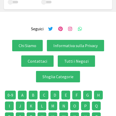
Seguici
Chi Siamo
Informativa sulla Privacy
Contattaci
Tutti i Negozi
Sfoglia Categorie
0-9
A
B
C
D
E
F
G
H
I
J
K
L
M
N
O
P
Q