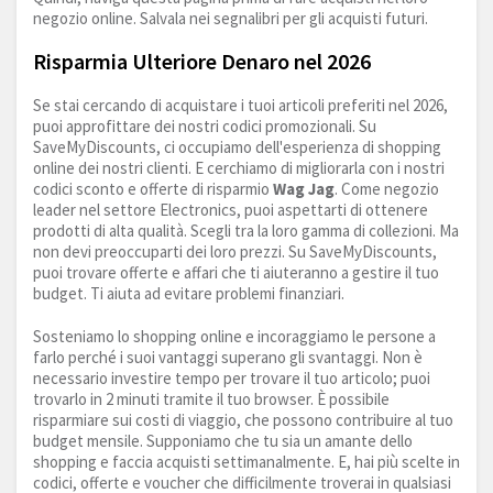
negozio online. Salvala nei segnalibri per gli acquisti futuri.
Risparmia Ulteriore Denaro nel 2026
Se stai cercando di acquistare i tuoi articoli preferiti nel 2026,
puoi approfittare dei nostri codici promozionali. Su
SaveMyDiscounts, ci occupiamo dell'esperienza di shopping
online dei nostri clienti. E cerchiamo di migliorarla con i nostri
codici sconto e offerte di risparmio
Wag Jag
. Come negozio
leader nel settore Electronics, puoi aspettarti di ottenere
prodotti di alta qualità. Scegli tra la loro gamma di collezioni. Ma
non devi preoccuparti dei loro prezzi. Su SaveMyDiscounts,
puoi trovare offerte e affari che ti aiuteranno a gestire il tuo
budget. Ti aiuta ad evitare problemi finanziari.
Sosteniamo lo shopping online e incoraggiamo le persone a
farlo perché i suoi vantaggi superano gli svantaggi. Non è
necessario investire tempo per trovare il tuo articolo; puoi
trovarlo in 2 minuti tramite il tuo browser. È possibile
risparmiare sui costi di viaggio, che possono contribuire al tuo
budget mensile. Supponiamo che tu sia un amante dello
shopping e faccia acquisti settimanalmente. E, hai più scelte in
codici, offerte e voucher che difficilmente troverai in qualsiasi