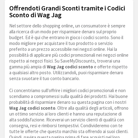
Offrendoti Grandi Sconti tramite i Codici
Sconto di Wag Jag
Nel settore dello shopping online, un consumatore è sempre
alla ricerca di un modo per risparmiare denaro sul proprio
budget. Ed è qui che entrano in gioco i codici sconto. Sono il
modo migliore per acquistare il tuo prodotto o servizio
preferito a un prezzo accessibile nei negozi online. Hai la
possibilità di applicare più codici promozionali nei negozi online
rispetto ai negozi fisici. Su SaveMyDiscounts, troverai una
gamma più ampia di
Wag Jag codici sconto
e offerte rispetto
a qualsiasi altro posto. Utilizzandoli, puoi risparmiare denaro
senza svuotare il tuo conto bancario.
Ci concentriamo sull'offrire i migliori codici promozionali e non
scendiamo a compromessi sulla qualità dei prodotti. Hai buone
probabilità di risparmiare denaro su questa pagina con i nostri
Wag Jag codici sconto
. Oltre alla qualità degli articoli, offrono
un ottimo servizio ai loro clienti e hanno una reputazione di
alta soddisfazione. Riceverai un servizio clienti di qualità con
consegna, resi e rimborsi tempestivi. Condivideremo con te
tutte le offerte che questo marchio sta offrendo ai suoi clienti.
Quindi, naviga questa pagina prima di fare acquisti nel loro