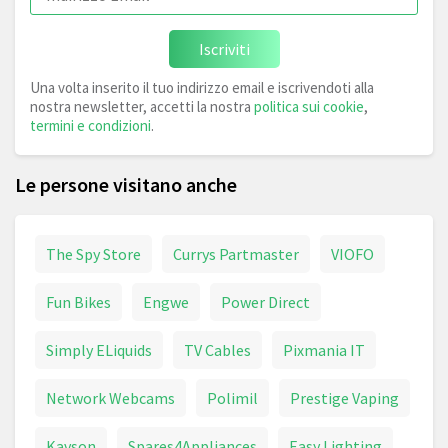
Iscriviti
Una volta inserito il tuo indirizzo email e iscrivendoti alla
nostra newsletter, accetti la nostra
politica sui cookie
,
termini e condizioni
.
Le persone visitano anche
The Spy Store
Currys Partmaster
VIOFO
Fun Bikes
Engwe
Power Direct
Simply ELiquids
TV Cables
Pixmania IT
Network Webcams
Polimil
Prestige Vaping
Kavson
Spares4Appliances
Easy Lighting