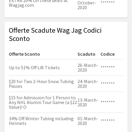
EXTRA 20% Off these deals at
October-
*******
Wagjag.com
2020
Offerte Scadute Wag Jag Codici
Sconto
Offerte Sconto
Scaduto
Codice
26-March-
Up to 51% Off Lift Tickets
*******
2020
$20 for Two 2-Hour Snow Tubing
24-March-
*******
Passes
2020
$15 for Admission for 1 Person to
13-March-
Any NHL Alumni Tour Game (a $22
*******
2020
Value)! O
34% Off Winter Tubing including
01-March-
*******
Helmets
2020