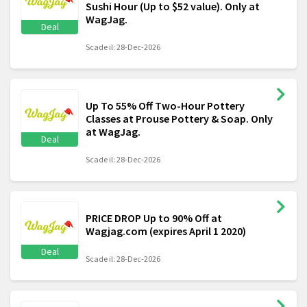
Sushi Hour (Up to $52 value). Only at
WagJag.
Deal
Scade il: 28-Dec-2026
Up To 55% Off Two-Hour Pottery
Classes at Prouse Pottery & Soap. Only
at WagJag.
Deal
Scade il: 28-Dec-2026
PRICE DROP Up to 90% Off at
Wagjag.com (expires April 1 2020)
Deal
Scade il: 28-Dec-2026