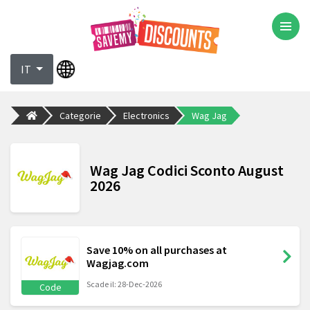
IT
Categorie
Electronics
Wag Jag
Wag Jag Codici Sconto August
2026
Save 10% on all purchases at
Wagjag.com
Scade il: 28-Dec-2026
Code