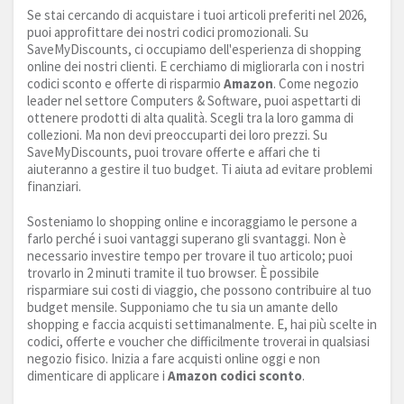
Se stai cercando di acquistare i tuoi articoli preferiti nel 2026,
puoi approfittare dei nostri codici promozionali. Su
SaveMyDiscounts, ci occupiamo dell'esperienza di shopping
online dei nostri clienti. E cerchiamo di migliorarla con i nostri
codici sconto e offerte di risparmio
Amazon
. Come negozio
leader nel settore Computers & Software, puoi aspettarti di
ottenere prodotti di alta qualità. Scegli tra la loro gamma di
collezioni. Ma non devi preoccuparti dei loro prezzi. Su
SaveMyDiscounts, puoi trovare offerte e affari che ti
aiuteranno a gestire il tuo budget. Ti aiuta ad evitare problemi
finanziari.
Sosteniamo lo shopping online e incoraggiamo le persone a
farlo perché i suoi vantaggi superano gli svantaggi. Non è
necessario investire tempo per trovare il tuo articolo; puoi
trovarlo in 2 minuti tramite il tuo browser. È possibile
risparmiare sui costi di viaggio, che possono contribuire al tuo
budget mensile. Supponiamo che tu sia un amante dello
shopping e faccia acquisti settimanalmente. E, hai più scelte in
codici, offerte e voucher che difficilmente troverai in qualsiasi
negozio fisico. Inizia a fare acquisti online oggi e non
dimenticare di applicare i
Amazon codici sconto
.