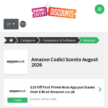
IT
Categorie
Computers & Software
Amazon
Amazon Codici Sconto August
2026
£10 Off First Prime Now App purchases
Over £40 at Amazon.co.uk
Scade il: 28-Dec-2026
Code