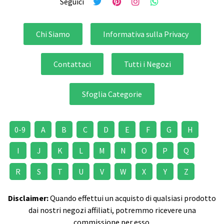
Seguici
Chi Siamo
Informativa sulla Privacy
Contattaci
Tutti i Negozi
Sfoglia Categorie
0-9
A
B
C
D
E
F
G
H
I
J
K
L
M
N
O
P
Q
R
S
T
U
V
W
X
Y
Z
Disclaimer:
Quando effettui un acquisto di qualsiasi prodotto
dai nostri negozi affiliati, potremmo ricevere una
commissione per esso.