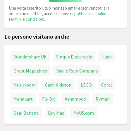
Una volta inserito il tuo indirizzo email e iscrivendoti alla
nostra newsletter, accetti la nostra
politica sui cookie
,
termini e condizioni
.
Le persone visitano anche
Wondershare UK
Simply Electricals
Hush
Great Magazines
Savile Row Company
Musicroom
Cath Kidston
LEGO
Corel
Menakart
Flu Bit
Ashampoo
Ryman
Deal Banana
Buy Mac
MyUS.com