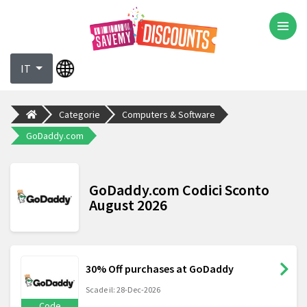
IT
Categorie
Computers & Software
GoDaddy.com
GoDaddy.com Codici Sconto
August 2026
30% Off purchases at GoDaddy
Scade il: 28-Dec-2026
Code