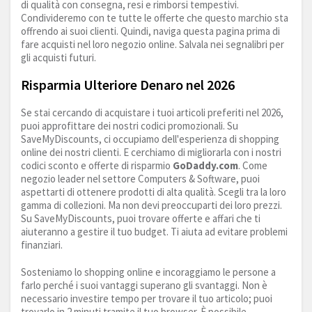
di qualità con consegna, resi e rimborsi tempestivi.
Condivideremo con te tutte le offerte che questo marchio sta
offrendo ai suoi clienti. Quindi, naviga questa pagina prima di
fare acquisti nel loro negozio online. Salvala nei segnalibri per
gli acquisti futuri.
Risparmia Ulteriore Denaro nel 2026
Se stai cercando di acquistare i tuoi articoli preferiti nel 2026,
puoi approfittare dei nostri codici promozionali. Su
SaveMyDiscounts, ci occupiamo dell'esperienza di shopping
online dei nostri clienti. E cerchiamo di migliorarla con i nostri
codici sconto e offerte di risparmio
GoDaddy.com
. Come
negozio leader nel settore Computers & Software, puoi
aspettarti di ottenere prodotti di alta qualità. Scegli tra la loro
gamma di collezioni. Ma non devi preoccuparti dei loro prezzi.
Su SaveMyDiscounts, puoi trovare offerte e affari che ti
aiuteranno a gestire il tuo budget. Ti aiuta ad evitare problemi
finanziari.
Sosteniamo lo shopping online e incoraggiamo le persone a
farlo perché i suoi vantaggi superano gli svantaggi. Non è
necessario investire tempo per trovare il tuo articolo; puoi
trovarlo in 2 minuti tramite il tuo browser. È possibile