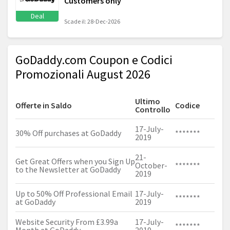
Customers only
Deal
Scade il: 28-Dec-2026
GoDaddy.com Coupon e Codici
Promozionali August 2026
Ultimo
Offerte in Saldo
Codice
Controllo
17-July-
30% Off purchases at GoDaddy
*******
2019
21-
Get Great Offers when you Sign Up
October-
*******
to the Newsletter at GoDaddy
2019
Up to 50% Off Professional Email
17-July-
*******
at GoDaddy
2019
Website Security From £3.99a
17-July-
*******