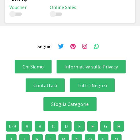
Voucher
Online Sales
Seguici
Chi Siamo
Informativa sulla Privacy
Contattaci
Tutti i Negozi
Sfoglia Categorie
0-9
A
B
C
D
E
F
G
H
I
J
K
L
M
N
O
P
Q