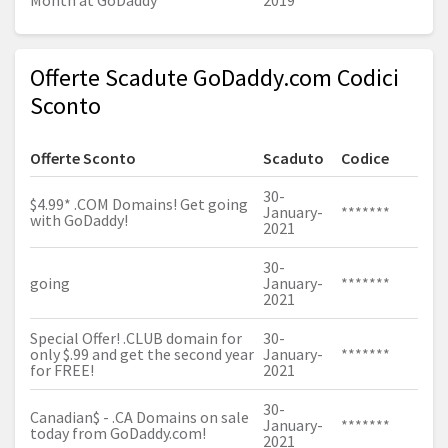
Month at GoDaddy
2019
Offerte Scadute GoDaddy.com Codici
Sconto
Offerte Sconto
Scaduto
Codice
30-
$4.99* .COM Domains! Get going
January-
*******
with GoDaddy!
2021
30-
going
January-
*******
2021
Special Offer! .CLUB domain for
30-
only $.99 and get the second year
January-
*******
for FREE!
2021
30-
Canadian$ - .CA Domains on sale
January-
*******
today from
GoDaddy.com
!
2021