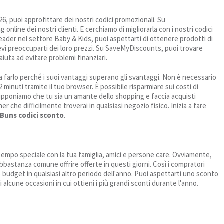
026, puoi approfittare dei nostri codici promozionali. Su
line dei nostri clienti. E cerchiamo di migliorarla con i nostri codici
eader nel settore Baby & Kids, puoi aspettarti di ottenere prodotti di
 devi preoccuparti dei loro prezzi. Su SaveMyDiscounts, puoi trovare
 aiuta ad evitare problemi finanziari.
 farlo perché i suoi vantaggi superano gli svantaggi. Non è necessario
2 minuti tramite il tuo browser. È possibile risparmiare sui costi di
upponiamo che tu sia un amante dello shopping e faccia acquisti
r che difficilmente troverai in qualsiasi negozio fisico. Inizia a fare
 Buns codici sconto
.
l tempo speciale con la tua famiglia, amici e persone care. Ovviamente,
 abbastanza comune offrire offerte in questi giorni. Così i compratori
ro budget in qualsiasi altro periodo dell'anno. Puoi aspettarti uno sconto
 alcune occasioni in cui ottieni i più grandi sconti durante l'anno.