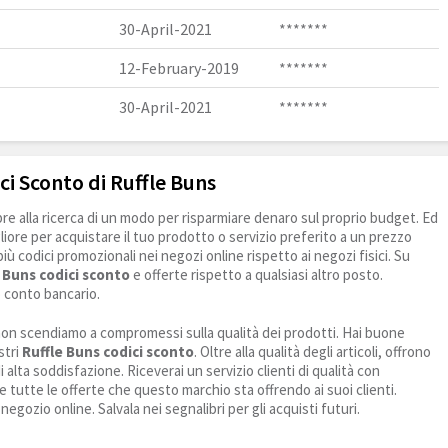
30-April-2021
*******
12-February-2019
*******
30-April-2021
*******
ci Sconto di Ruffle Buns
e alla ricerca di un modo per risparmiare denaro sul proprio budget. Ed
liore per acquistare il tuo prodotto o servizio preferito a un prezzo
 più codici promozionali nei negozi online rispetto ai negozi fisici. Su
 Buns codici sconto
e offerte rispetto a qualsiasi altro posto.
o conto bancario.
 e non scendiamo a compromessi sulla qualità dei prodotti. Hai buone
stri
Ruffle Buns codici sconto
. Oltre alla qualità degli articoli, offrono
 alta soddisfazione. Riceverai un servizio clienti di qualità con
tutte le offerte che questo marchio sta offrendo ai suoi clienti.
egozio online. Salvala nei segnalibri per gli acquisti futuri.