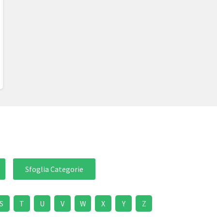
Sfoglia Categorie
S
T
U
V
W
X
Y
Z