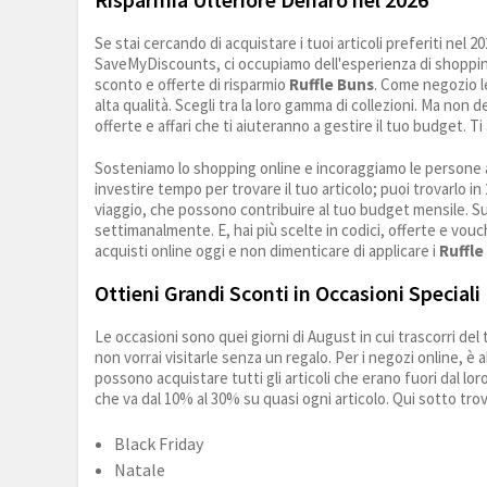
Se stai cercando di acquistare i tuoi articoli preferiti nel 2
SaveMyDiscounts, ci occupiamo dell'esperienza di shopping on
sconto e offerte di risparmio
Ruffle Buns
. Come negozio l
alta qualità. Scegli tra la loro gamma di collezioni. Ma non
offerte e affari che ti aiuteranno a gestire il tuo budget. Ti
Sosteniamo lo shopping online e incoraggiamo le persone a
investire tempo per trovare il tuo articolo; puoi trovarlo in 
viaggio, che possono contribuire al tuo budget mensile. S
settimanalmente. E, hai più scelte in codici, offerte e vouche
acquisti online oggi e non dimenticare di applicare i
Ruffle
Ottieni Grandi Sconti in Occasioni Speciali
Le occasioni sono quei giorni di August in cui trascorri de
non vorrai visitarle senza un regalo. Per i negozi online, è
possono acquistare tutti gli articoli che erano fuori dal lo
che va dal 10% al 30% su quasi ogni articolo. Qui sotto trovi
Black Friday
Natale