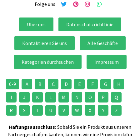
Folge uns
Über uns
Datenschutzrichtlinie
Kontaktieren Sie uns
Alle Geschäfte
Kategorien durchsuchen
Impressum
0-9
A
B
C
D
E
F
G
H
I
J
K
L
M
N
O
P
Q
R
S
T
U
V
W
X
Y
Z
Haftungsausschluss:
Sobald Sie ein Produkt aus unseren
Partnergeschäften kaufen, können wir eine Provision dafür