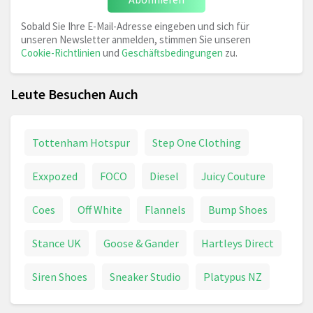
Sobald Sie Ihre E-Mail-Adresse eingeben und sich für
unseren Newsletter anmelden, stimmen Sie unseren
Cookie-Richtlinien
und
Geschäftsbedingungen
zu.
Leute Besuchen Auch
Tottenham Hotspur
Step One Clothing
Exxpozed
FOCO
Diesel
Juicy Couture
Coes
Off White
Flannels
Bump Shoes
Stance UK
Goose & Gander
Hartleys Direct
Siren Shoes
Sneaker Studio
Platypus NZ