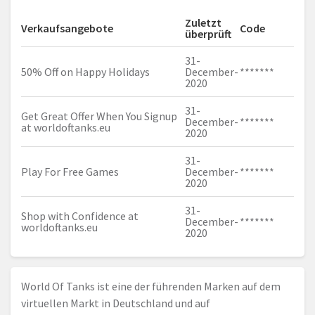
Zuletzt
Verkaufsangebote
Code
überprüft
31-
50% Off on Happy Holidays
December-
*******
2020
31-
Get Great Offer When You Signup
December-
*******
at
worldoftanks.eu
2020
31-
Play For Free Games
December-
*******
2020
31-
Shop with Confidence at
December-
*******
worldoftanks.eu
2020
World Of Tanks ist eine der führenden Marken auf dem
virtuellen Markt in Deutschland und auf