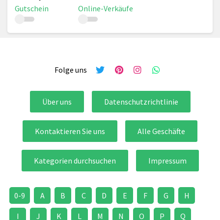
Gutschein
Online-Verkäufe
Folge uns
Über uns
Datenschutzrichtlinie
Kontaktieren Sie uns
Alle Geschäfte
Kategorien durchsuchen
Impressum
0-9
A
B
C
D
E
F
G
H
I
J
K
L
M
N
O
P
Q