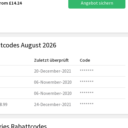
From £14.24
Angebot sichern
ttcodes August 2026
Zuletzt überprüft
Code
20-December-2021
*******
06-November-2020
*******
06-November-2020
*******
8.99
24-December-2021
*******
ries Rabattcodes