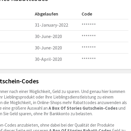
Abgelaufen
Code
31-January-2022
*******
30-June-2020
*******
30-June-2020
*******
30-April-2020
*******
utschein-Codes
immer nach einer Möglichkeit, Geld zu sparen. Und genau hier kommen
Ihr Lieblingsprodukt oder Ihre Lieblingsdienstleistung zu einem
ben die Möglichkeit, in Online-Shops mehr Rabattcodes anzuwenden als
ie eine größere Auswahl an
A Box Of Stories Gutschein-Codes
und
en Sie Geld sparen, ohne Ihr Bankkonto zu belasten.
on-Codes anzubieten, ohne dabei bei der Qualität der Produkte
f dieser Seite mit unseren
A Box Of Stories Rabatt-Codes
Geld zu