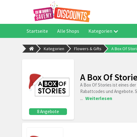
Startseite
Alle Shops
Kategorien
Kategorien
Flowers & Gifts
A Box Of Stor
A Box Of Stori
A Box Of Stories ist eines de
Rabattcodes und Angebote. Sie
...
Weiterlesen
8 Angebote