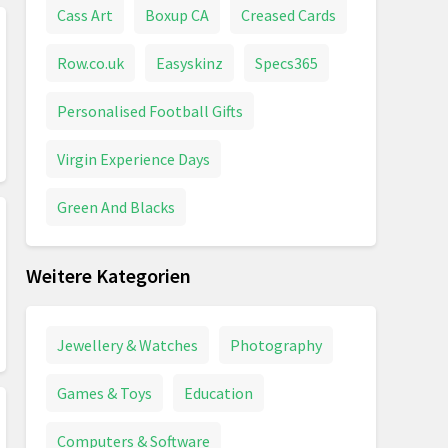
Cass Art
Boxup CA
Creased Cards
Row.co.uk
Easyskinz
Specs365
Personalised Football Gifts
Virgin Experience Days
Green And Blacks
Weitere Kategorien
Jewellery & Watches
Photography
Games & Toys
Education
Computers & Software