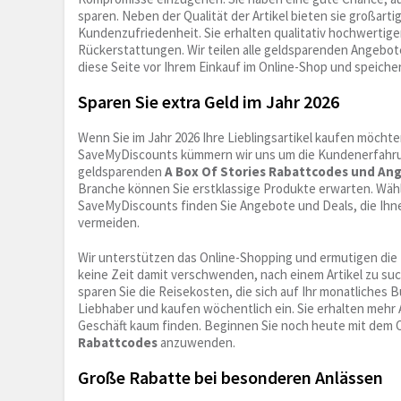
sparen. Neben der Qualität der Artikel bieten sie großar
Kundenzufriedenheit. Sie erhalten qualitativ hochwertig
Rückerstattungen. Wir teilen alle geldsparenden Angebot
diese Seite vor Ihrem Einkauf im Online-Shop und speicher
Sparen Sie extra Geld im Jahr 2026
Wenn Sie im Jahr 2026 Ihre Lieblingsartikel kaufen möch
SaveMyDiscounts kümmern wir uns um die Kundenerfahrun
geldsparenden
A Box Of Stories Rabattcodes und A
Branche können Sie erstklassige Produkte erwarten. Wähl
SaveMyDiscounts finden Sie Angebote und Deals, die Ihne
vermeiden.
Wir unterstützen das Online-Shopping und ermutigen die 
keine Zeit damit verschwenden, nach einem Artikel zu such
sparen Sie die Reisekosten, die sich auf Ihr monatliche
Liebhaber und kaufen wöchentlich ein. Sie erhalten mehr
Geschäft kaum finden. Beginnen Sie noch heute mit dem O
Rabattcodes
anzuwenden.
Große Rabatte bei besonderen Anlässen