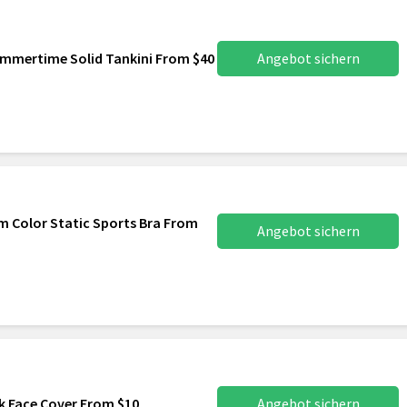
mmertime Solid Tankini From $40
Angebot sichern
 Color Static Sports Bra From
Angebot sichern
ck Face Cover From $10
Angebot sichern