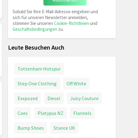
Sobald Sie Ihre E-Mail-Adresse eingeben und
sich für unseren Newsletter anmelden,
stimmen Sie unseren
Cookie-Richtlinien
und
Geschäftsbedingungen
zu.
Leute Besuchen Auch
Tottenham Hotspur
Step One Clothing
Off White
Exxpozed
Diesel
Juicy Couture
Coes
Platypus NZ
Flannels
Bump Shoes
Stance UK