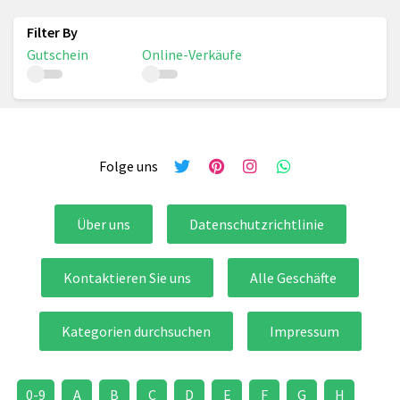
Gutschein
Online-Verkäufe
Folge uns
Über uns
Datenschutzrichtlinie
Kontaktieren Sie uns
Alle Geschäfte
Kategorien durchsuchen
Impressum
0-9
A
B
C
D
E
F
G
H