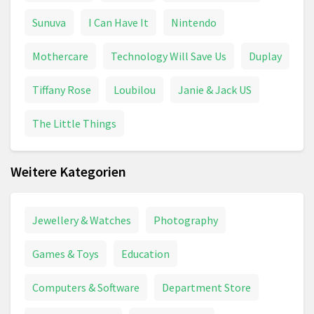
Sunuva
I Can Have It
Nintendo
Mothercare
Technology Will Save Us
Duplay
Tiffany Rose
Loubilou
Janie & Jack US
The Little Things
Weitere Kategorien
Jewellery & Watches
Photography
Games & Toys
Education
Computers & Software
Department Store