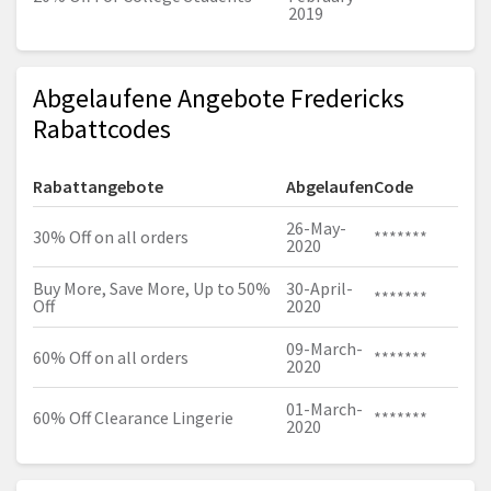
2019
Abgelaufene Angebote Fredericks
Rabattcodes
Rabattangebote
Abgelaufen
Code
26-May-
30% Off on all orders
*******
2020
Buy More, Save More, Up to 50%
30-April-
*******
Off
2020
09-March-
60% Off on all orders
*******
2020
01-March-
60% Off Clearance Lingerie
*******
2020