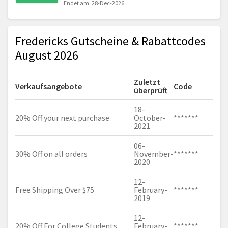
Endet am: 28-Dec-2026
Fredericks Gutscheine & Rabattcodes
August 2026
Zuletzt
Verkaufsangebote
Code
überprüft
18-
20% Off your next purchase
October-
*******
2021
06-
30% Off on all orders
November-
*******
2020
12-
Free Shipping Over $75
February-
*******
2019
12-
20% Off For College Students
February-
*******