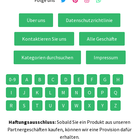
Folge uns
Über uns
Datenschutzrichtlinie
Kontaktieren Sie uns
Alle Geschäfte
Kategorien durchsuchen
Impressum
0-9
A
B
C
D
E
F
G
H
I
J
K
L
M
N
O
P
Q
R
S
T
U
V
W
X
Y
Z
Haftungsausschluss:
Sobald Sie ein Produkt aus unseren
Partnergeschäften kaufen, können wir eine Provision dafür
erhalten.