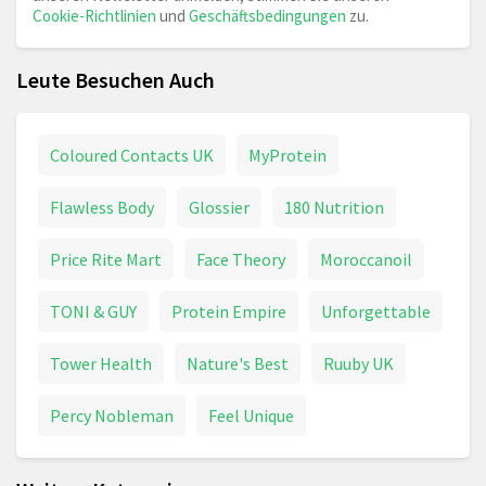
Cookie-Richtlinien
und
Geschäftsbedingungen
zu.
Leute Besuchen Auch
Coloured Contacts UK
MyProtein
Flawless Body
Glossier
180 Nutrition
Price Rite Mart
Face Theory
Moroccanoil
TONI & GUY
Protein Empire
Unforgettable
Tower Health
Nature's Best
Ruuby UK
Percy Nobleman
Feel Unique