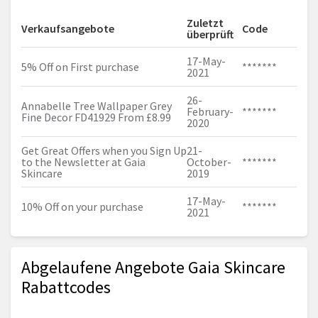
Zuletzt
Verkaufsangebote
Code
überprüft
17-May-
5% Off on First purchase
*******
2021
26-
Annabelle Tree Wallpaper Grey
February-
*******
Fine Decor FD41929 From £8.99
2020
Get Great Offers when you Sign Up
21-
to the Newsletter at Gaia
October-
*******
Skincare
2019
17-May-
10% Off on your purchase
*******
2021
Abgelaufene Angebote Gaia Skincare
Rabattcodes