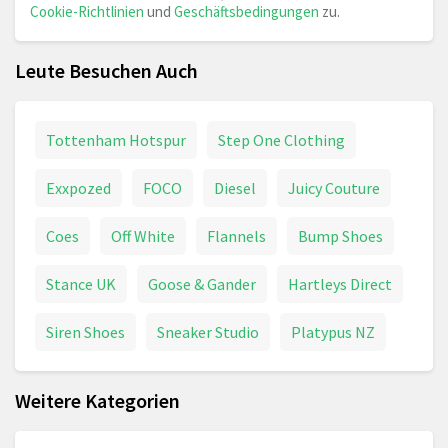
Cookie-Richtlinien
und
Geschäftsbedingungen
zu.
Leute Besuchen Auch
Tottenham Hotspur
Step One Clothing
Exxpozed
FOCO
Diesel
Juicy Couture
Coes
Off White
Flannels
Bump Shoes
Stance UK
Goose & Gander
Hartleys Direct
Siren Shoes
Sneaker Studio
Platypus NZ
Weitere Kategorien