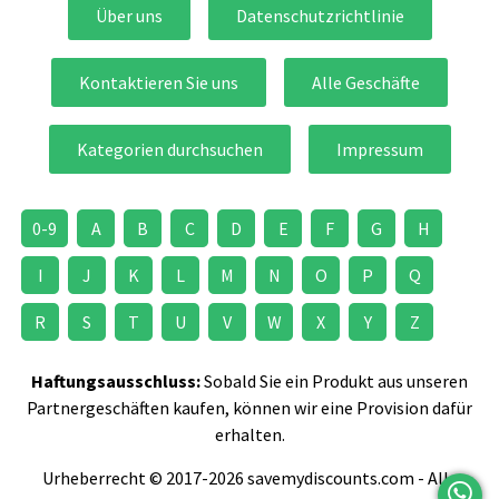
Über uns
Datenschutzrichtlinie
Kontaktieren Sie uns
Alle Geschäfte
Kategorien durchsuchen
Impressum
0-9
A
B
C
D
E
F
G
H
I
J
K
L
M
N
O
P
Q
R
S
T
U
V
W
X
Y
Z
Haftungsausschluss:
Sobald Sie ein Produkt aus unseren
Partnergeschäften kaufen, können wir eine Provision dafür
erhalten.
Urheberrecht © 2017-2026 savemydiscounts.com - Alle