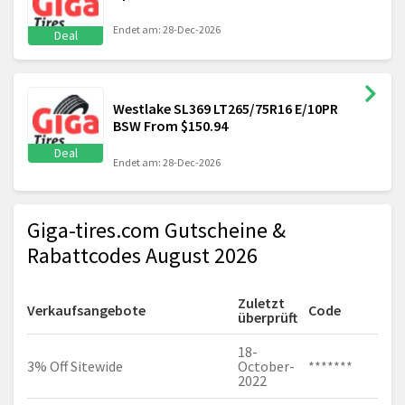
Endet am: 28-Dec-2026
Deal
Westlake SL369 LT265/75R16 E/10PR
BSW From $150.94
Deal
Endet am: 28-Dec-2026
Giga-tires.com Gutscheine &
Rabattcodes August 2026
Zuletzt
Verkaufsangebote
Code
überprüft
18-
3% Off Sitewide
October-
*******
2022